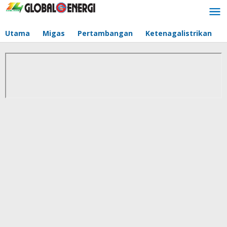
Lewati
ke
konten
Utama
Migas
Pertambangan
Ketenagalistrikan