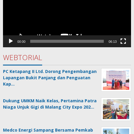
00:00
06:13
WEBTORIAL
PC Ketapang II Ltd. Dorong Pengembangan
Lapangan Bukit Panjang dan Penguatan
Kap…
Dukung UMKM Naik Kelas, Pertamina Patra
Niaga Unjuk Gigi di Malang City Expo 202…
Medco Energi Sampang Bersama Pemkab