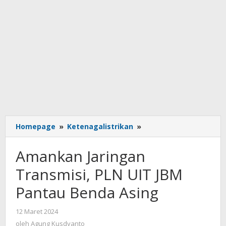
Amankan
Homepage
»
Ketenagalistrikan
»
Jaringan
Transmisi,
Amankan Jaringan
PLN
UIT
Transmisi, PLN UIT JBM
JBM
Pantau Benda Asing
Pantau
Benda
Asing
oleh
12 Maret 2024
Agung
oleh
Agung Kusdyanto