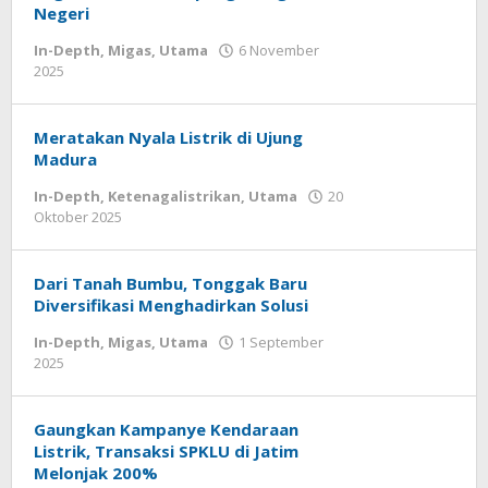
Depth
,
Negeri
Utama
In-Depth
,
Migas
,
Utama
6 November
oleh
2025
16
Agung
Januari
Kusdyanto
2026
oleh
Meratakan Nyala Listrik di Ujung
Agung
Madura
Kusdyanto
In-Depth
,
Ketenagalistrikan
,
Utama
20
oleh
Oktober 2025
Agung
Kusdyanto
Dari Tanah Bumbu, Tonggak Baru
Diversifikasi Menghadirkan Solusi
In-Depth
,
Migas
,
Utama
1 September
oleh
2025
Agung
Kusdyanto
Gaungkan Kampanye Kendaraan
Listrik, Transaksi SPKLU di Jatim
Melonjak 200%