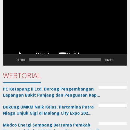
Video
00:00
06:13
WEBTORIAL
PC Ketapang II Ltd. Dorong Pengembangan
Lapangan Bukit Panjang dan Penguatan Kap…
Dukung UMKM Naik Kelas, Pertamina Patra
Niaga Unjuk Gigi di Malang City Expo 202…
Medco Energi Sampang Bersama Pemkab