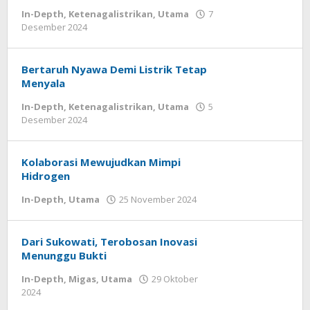
In-Depth
,
Ketenagalistrikan
,
Utama
7
oleh
Desember 2024
Agung
Kusdyanto
Bertaruh Nyawa Demi Listrik Tetap
Menyala
In-Depth
,
Ketenagalistrikan
,
Utama
5
oleh
Desember 2024
Agung
Kusdyanto
Kolaborasi Mewujudkan Mimpi
Hidrogen
oleh
In-Depth
,
Utama
25 November 2024
Admin
Dari Sukowati, Terobosan Inovasi
Menunggu Bukti
In-Depth
,
Migas
,
Utama
29 Oktober
oleh
2024
Agung