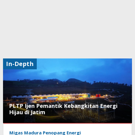
In-Depth
PLTP Ijen Pemantik Kebangkitan Energi
Hijau di Jatim
EBT
,
In-
Migas Madura Penopang Energi