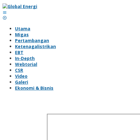
Lewati
ke
konten
Utama
Migas
Pertambangan
Ketenagalistrikan
EBT
In-Depth
Webtorial
CSR
Video
Galeri
Ekonomi & Bisnis