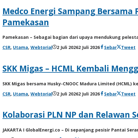
Kusdyanto
Medco Energi Sampang Bersama P
Pamekasan
Pamekasan – Sebagai bagian dari upaya mendukung pelestar
oleh
CSR
,
Utama
,
Webtorial
2 Juli 2026
2 Juli 2026
Sebar
Tweet
Admin
SKK Migas – HCML Kembali Menggel
SKK Migas bersama Husky-CNOOC Madura Limited (HCML) kemb
oleh
CSR
,
Utama
,
Webtorial
2 Juli 2026
2 Juli 2026
Sebar
Tweet
Admin
Kolaborasi PLN NP dan Relawan S
JAKARTA I GlobalEnergi.co – Di sepanjang pesisir Pantai Se