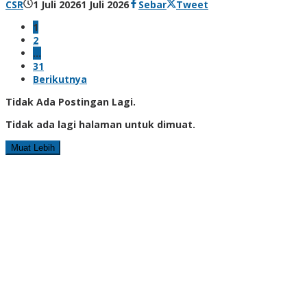
oleh
CSR
1 Juli 2026
1 Juli 2026
Sebar
Tweet
Agung
1
Kusdyanto
2
…
31
Berikutnya
Tidak Ada Postingan Lagi.
Tidak ada lagi halaman untuk dimuat.
Muat Lebih