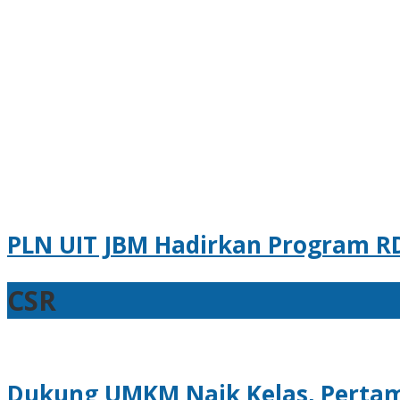
PLN UIT JBM Hadirkan Program R
CSR
CSR
24
Juli
2026
oleh
Dukung UMKM Naik Kelas, Pertami
Agung
Sebar