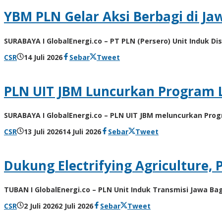
Kusdyanto
YBM PLN Gelar Aksi Berbagi di Ja
SURABAYA I GlobalEnergi.co – PT PLN (Persero) Unit Induk Di
oleh
CSR
14 Juli 2026
Sebar
Tweet
Agung
Kusdyanto
PLN UIT JBM Luncurkan Program L
SURABAYA I GlobalEnergi.co – PLN UIT JBM meluncurkan Pr
oleh
CSR
13 Juli 2026
14 Juli 2026
Sebar
Tweet
Agung
Kusdyanto
Dukung Electrifying Agriculture,
TUBAN I GlobalEnergi.co – PLN Unit Induk Transmisi Jawa B
oleh
CSR
2 Juli 2026
2 Juli 2026
Sebar
Tweet
Agung