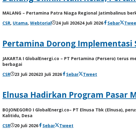
Kusdyanto
Tweet
MALANG – Pertamina Patra Niaga Regional Jatimbalinus be
oleh
CSR
,
Utama
,
Webtorial
24 Juli 2026
24 Juli 2026
Sebar
Twee
Admin
Pertamina Dorong Implementasi S
JAKARTA I GlobalEnergi.co – PT Pertamina (Persero) terus 
berbagai
oleh
CSR
23 Juli 2026
23 Juli 2026
Sebar
Tweet
Agung
Kusdyanto
Elnusa Hadirkan Program Pasar 
BOJONEGORO I GlobalEnergi.co– PT Elnusa Tbk (Elnusa), pe
Kalitidu, Desa
oleh
CSR
20 Juli 2026
Sebar
Tweet
Agung