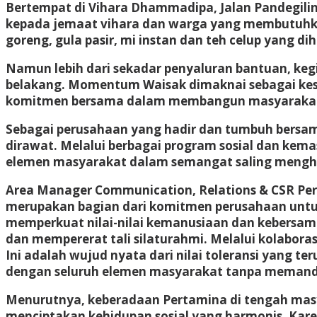
Bertempat di Vihara Dhammadipa, Jalan Pandegili
kepada jemaat vihara dan warga yang membutuhkan 
goreng, gula pasir, mi instan dan teh celup yang
Namun lebih dari sekadar penyaluran bantuan, ke
belakang. Momentum Waisak dimaknai sebagai kese
komitmen bersama dalam membangun masyarakat y
Sebagai perusahaan yang hadir dan tumbuh bersa
dirawat. Melalui berbagai program sosial dan ke
elemen masyarakat dalam semangat saling mengho
Area Manager Communication, Relations & CSR Per
merupakan bagian dari komitmen perusahaan untuk
memperkuat nilai-nilai kemanusiaan dan kebersam
dan mempererat tali silaturahmi. Melalui kolabor
Ini adalah wujud nyata dari nilai toleransi yang t
dengan seluruh elemen masyarakat tanpa memandan
Menurutnya, keberadaan Pertamina di tengah masy
menciptakan kehidupan sosial yang harmonis. Kare