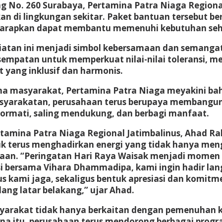
ng No. 260 Surabaya, Pertamina Patra Niaga Region
di lingkungan sekitar. Paket bantuan tersebut beri
 diharapkan dapat membantu memenuhi kebutuhan seh
giatan ini menjadi simbol kebersamaan dan semanga
mpatan untuk memperkuat nilai-nilai toleransi, m
ang inklusif dan harmonis.
ma masyarakat, Pertamina Patra Niaga meyakini 
masyarakatan, perusahaan terus berupaya membang
rmati, saling mendukung, dan berbagi manfaat.
tamina Patra Niaga Regional Jatimbalinus, Ahad R
 terus menghadirkan energi yang tidak hanya meng
aan. “Peringatan Hari Raya Waisak menjadi momen 
asi bersama Vihara Dhammadipa, kami ingin hadir l
erus kami jaga, sekaligus bentuk apresiasi dan komi
g latar belakang,” ujar Ahad.
arakat tidak hanya berkaitan dengan pemenuhan keb
na itu, perusahaan terus mendorong berbagai prog