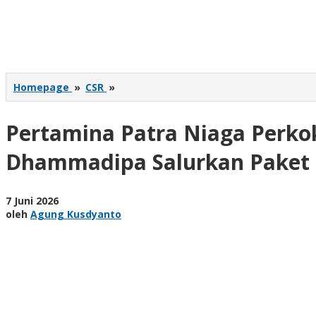
Pertamina
Homepage
»
CSR
»
Patra
Niaga
Pertamina Patra Niaga Perko
Perkokoh
Toleransi
Perayaan
Dhammadipa Salurkan Paket
Waisak
2570
BE,
oleh
7 Juni 2026
Gandeng
Agung
oleh
Agung Kusdyanto
Vihara
Kusdyanto
Dhammadipa
Salurkan
Paket
Sembako