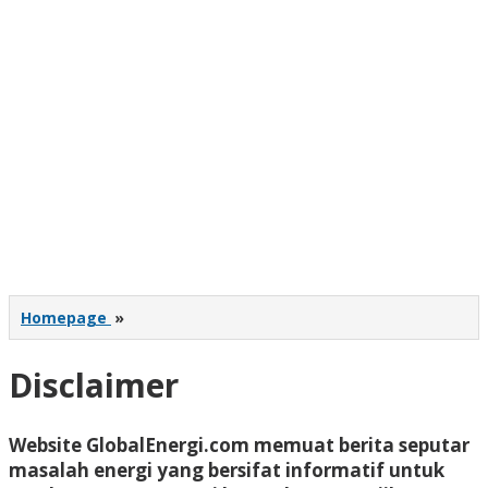
Disclaimer
Homepage
»
Disclaimer
Website GlobalEnergi.com memuat berita seputar
27
masalah energi yang bersifat informatif untuk
November