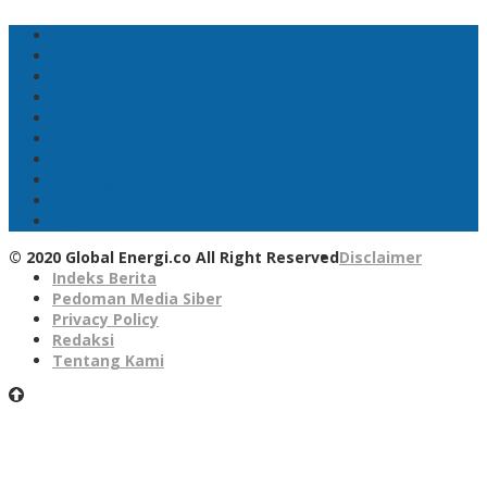
BNI
PLN
PLN UID Jatim
EBT
Pertamina
PLN Nusantara Power
LPG
SKK Migas
Pertamina Hulu Energi
PGN
© 2020 Global Energi.co All Right Reserved
Disclaimer
Indeks Berita
Pedoman Media Siber
Privacy Policy
Redaksi
Tentang Kami