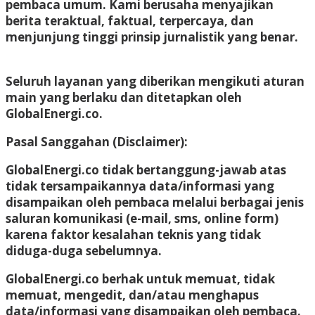
pembaca umum. Kami berusaha menyajikan
2020
berita teraktual, faktual, terpercaya, dan
oleh
Admin
menjunjung tinggi prinsip jurnalistik yang benar.
Sebar
Tweet
Seluruh layanan yang diberikan mengikuti aturan
main yang berlaku dan ditetapkan oleh
GlobalEnergi.co.
Pasal Sanggahan (Disclaimer):
GlobalEnergi.co tidak bertanggung-jawab atas
tidak tersampaikannya data/informasi yang
disampaikan oleh pembaca melalui berbagai jenis
saluran komunikasi (e-mail, sms, online form)
karena faktor kesalahan teknis yang tidak
diduga-duga sebelumnya.
GlobalEnergi.co berhak untuk memuat, tidak
memuat, mengedit, dan/atau menghapus
data/informasi yang disampaikan oleh pembaca.