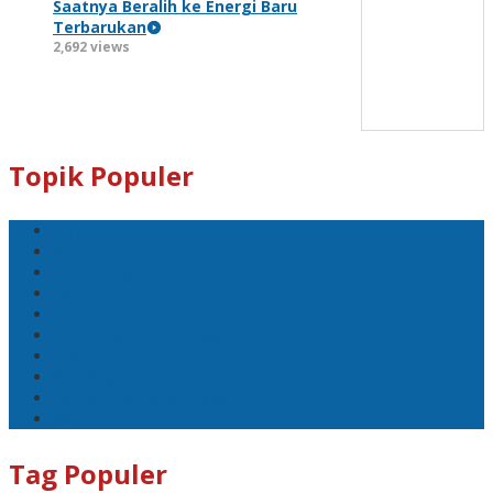
Saatnya Beralih ke Energi Baru
Terbarukan
2,692 views
Topik Populer
BNI
PLN
PLN UID Jatim
EBT
Pertamina
PLN Nusantara Power
LPG
SKK Migas
Pertamina Hulu Energi
PGN
Tag Populer