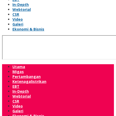
In-Depth
Webtorial
CSR
Video
Galeri
Ekonomi & Bisnis
Utama
Migas
Pertambangan
Ketenagalistrikan
EBT
In-Depth
Webtorial
CSR
Video
Galeri
Ekonomi & Bisnis