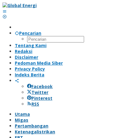
Lewati
ke
konten
Pencarian
Tentang Kami
Redaksi
Disclaimer
Pedoman Media Siber
Privacy Policy
Indeks Berita
Facebook
Twitter
Pinterest
RSS
Utama
Migas
Pertambangan
Ketenagalistrikan
EBT