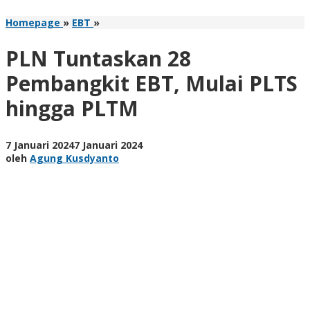
PLN
Homepage
»
EBT
»
Tuntaskan
28
PLN Tuntaskan 28
Pembangkit
EBT,
Pembangkit EBT, Mulai PLTS
Mulai
hingga PLTM
PLTS
hingga
PLTM
oleh
7 Januari 2024
7 Januari 2024
Agung
oleh
Agung Kusdyanto
Kusdyanto