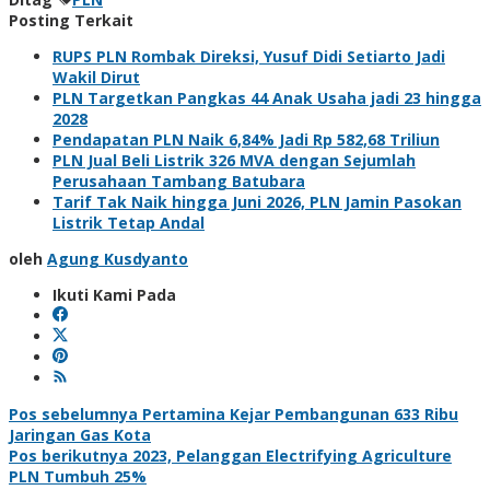
Posting Terkait
RUPS PLN Rombak Direksi, Yusuf Didi Setiarto Jadi
Wakil Dirut
PLN Targetkan Pangkas 44 Anak Usaha jadi 23 hingga
2028
Pendapatan PLN Naik 6,84% Jadi Rp 582,68 Triliun
PLN Jual Beli Listrik 326 MVA dengan Sejumlah
Perusahaan Tambang Batubara
Tarif Tak Naik hingga Juni 2026, PLN Jamin Pasokan
Listrik Tetap Andal
oleh
Agung Kusdyanto
Ikuti Kami Pada
Navigasi
Pos sebelumnya
Pertamina Kejar Pembangunan 633 Ribu
Jaringan Gas Kota
pos
Pos berikutnya
2023, Pelanggan Electrifying Agriculture
PLN Tumbuh 25%