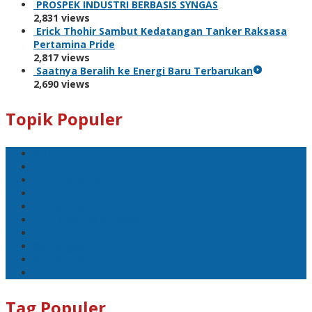
PROSPEK INDUSTRI BERBASIS SYNGAS
2,831 views
Erick Thohir Sambut Kedatangan Tanker Raksasa
Pertamina Pride
2,817 views
Saatnya Beralih ke Energi Baru Terbarukan
2,690 views
Topik Populer
BNI
PLN
PLN UID Jatim
EBT
Pertamina
PLN Nusantara Power
LPG
SKK Migas
Pertamina Hulu Energi
PGN
Tag Populer