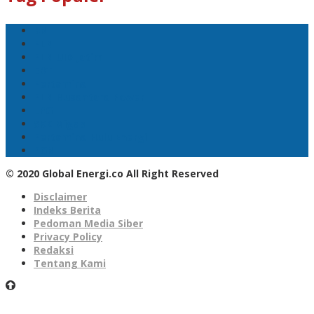
BNI
PLN
PLN UID Jatim
EBT
Pertamina
PLN Nusantara Power
LPG
SKK Migas
Pertamina Hulu Energi
PGN
© 2020 Global Energi.co All Right Reserved
Disclaimer
Indeks Berita
Pedoman Media Siber
Privacy Policy
Redaksi
Tentang Kami