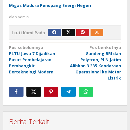
Migas Madura Penopang Energi Negeri
oleh
Admin
Ikuti Kami Pada
Navigasi
Pos sebelumnya
Pos berikutnya
PLTU Jawa 7 Dijadikan
Gandeng BRI dan
pos
Pusat Pembelajaran
Polytron, PLN Jatim
Pembangkit
Alihkan 3.335 Kendaraan
Berteknologi Modern
Operasional ke Motor
Listrik
Berita Terkait