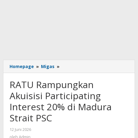
RATU
Homepage
»
Migas
»
Rampungkan
Akuisisi
RATU Rampungkan
Participating
Interest
Akuisisi Participating
20%
Interest 20% di Madura
di
Madura
Strait PSC
Strait
PSC
oleh
12 Juni 2026
Admin
oleh
Admin