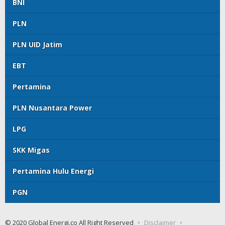
BNI
PLN
PLN UID Jatim
EBT
Pertamina
PLN Nusantara Power
LPG
SKK Migas
Pertamina Hulu Energi
PGN
© 2020 Global Energi.co All Right Reserved
Disclaimer