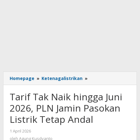
Tarif
Homepage
»
Ketenagalistrikan
»
Tak
Naik
Tarif Tak Naik hingga Juni
hingga
Juni
2026, PLN Jamin Pasokan
2026,
Listrik Tetap Andal
PLN
Jamin
Pasokan
oleh
1 April 2026
Agung
Listrik
oleh
Agung Kusdyanto