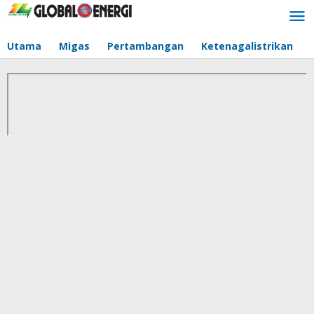
Lewati
ke
konten
Utama
Migas
Pertambangan
Ketenagalistrikan