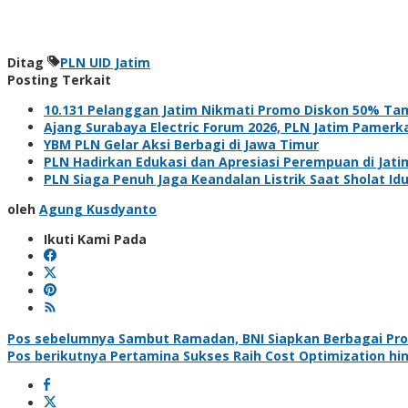
Ditag
PLN UID Jatim
Posting Terkait
10.131 Pelanggan Jatim Nikmati Promo Diskon 50% T
Ajang Surabaya Electric Forum 2026, PLN Jatim Pamerk
YBM PLN Gelar Aksi Berbagi di Jawa Timur
PLN Hadirkan Edukasi dan Apresiasi Perempuan di Jati
PLN Siaga Penuh Jaga Keandalan Listrik Saat Sholat Idul
oleh
Agung Kusdyanto
Ikuti Kami Pada
Navigasi
Pos sebelumnya
Sambut Ramadan, BNI Siapkan Berbagai Pr
Pos berikutnya
Pertamina Sukses Raih Cost Optimization hing
pos