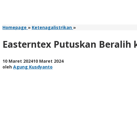
Easterntex
Homepage
»
Ketenagalistrikan
»
Putuskan
Beralih
Easterntex Putuskan Beralih k
ke
Listrik
PLN
oleh
10 Maret 2024
10 Maret 2024
Agung
oleh
Agung Kusdyanto
Kusdyanto