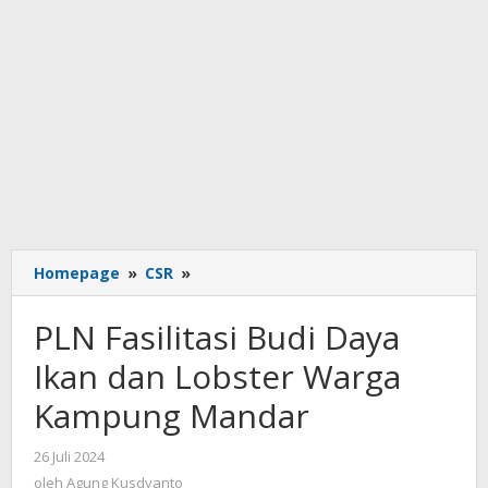
PLN
Homepage
»
CSR
»
Fasilitasi
Budi
PLN Fasilitasi Budi Daya
Daya
Ikan
Ikan dan Lobster Warga
dan
Kampung Mandar
Lobster
Warga
Kampung
oleh
26 Juli 2024
Agung
Mandar
oleh
Agung Kusdyanto