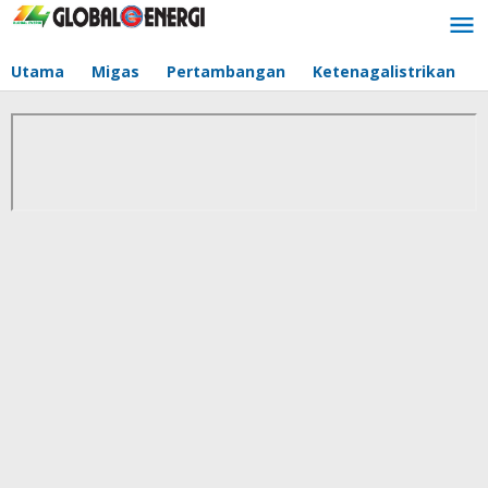
Lewati
ke
konten
Utama
Migas
Pertambangan
Ketenagalistrikan