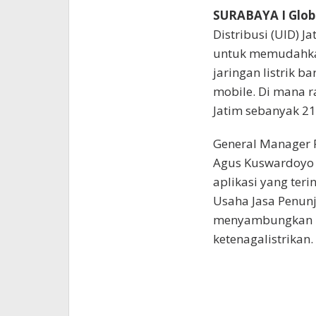
SURABAYA I Glob
Distribusi (UID) J
untuk memudahka
jaringan listrik b
mobile. Di mana r
Jatim sebanyak 21
General Manager P
Agus Kuswardoyo 
aplikasi yang teri
Usaha Jasa Penunj
menyambungkan be
ketenagalistrikan.