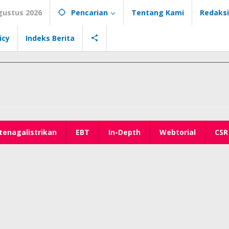
gustus 2026
Pencarian
Tentang Kami
Redaksi
icy
Indeks Berita
tenagalistrikan
EBT
In-Depth
Webtorial
CSR