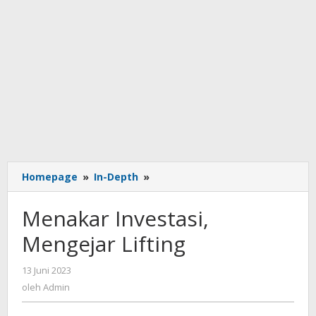
Menakar
Homepage
»
In-Depth
»
Investasi,
Mengejar
Menakar Investasi,
Lifting
Mengejar Lifting
oleh
13 Juni 2023
Admin
oleh
Admin