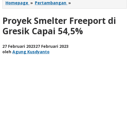
Proyek
Homepage
»
Pertambangan
»
Smelter
Freeport
Proyek Smelter Freeport di
di
Gresik
Gresik Capai 54,5%
Capai
54,5%
oleh
27 Februari 2023
27 Februari 2023
Agung
oleh
Agung Kusdyanto
Kusdyanto