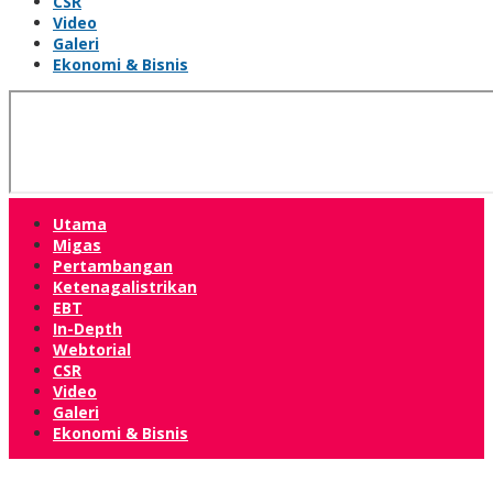
CSR
Video
Galeri
Ekonomi & Bisnis
Utama
Migas
Pertambangan
Ketenagalistrikan
EBT
In-Depth
Webtorial
CSR
Video
Galeri
Ekonomi & Bisnis