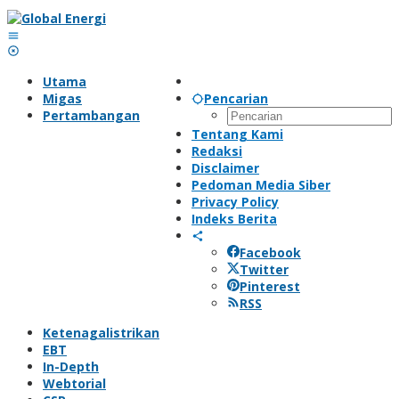
Lewati
ke
konten
Utama
Migas
Pencarian
Pertambangan
Tentang Kami
Redaksi
Disclaimer
Pedoman Media Siber
Privacy Policy
Indeks Berita
Facebook
Twitter
Pinterest
RSS
Ketenagalistrikan
EBT
In-Depth
Webtorial