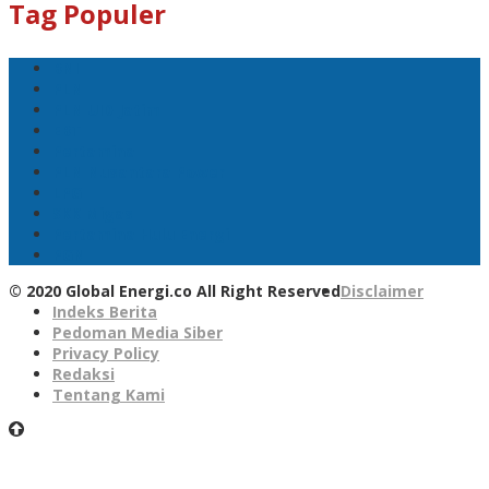
Tag Populer
BNI
PLN
PLN UID Jatim
EBT
Pertamina
PLN Nusantara Power
LPG
SKK Migas
Pertamina Hulu Energi
PGN
© 2020 Global Energi.co All Right Reserved
Disclaimer
Indeks Berita
Pedoman Media Siber
Privacy Policy
Redaksi
Tentang Kami