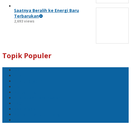
Saatnya Beralih ke Energi Baru
Terbarukan
2,693 views
Topik Populer
BNI
PLN
PLN UID Jatim
EBT
Pertamina
PLN Nusantara Power
LPG
SKK Migas
Pertamina Hulu Energi
PGN