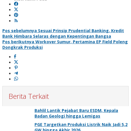
Navigasi
Pos sebelumnya
Sesuai Prinsip Prudential Banking, Kredit
Bank Himbara Selaras dengan Kepentingan Bangsa
pos
Pos berikutnya
Workover Sumur, Pertamina EP Field Poleng
Dongkrak Produksi
Berita Terkait
Bahlil Lantik Pejabat Baru ESDM, Kepala
Badan Geologi hingga Lemigas
PGE Targetkan Produksi Listrik Naik Jadi 5,2
GW hingga Akhir 2026