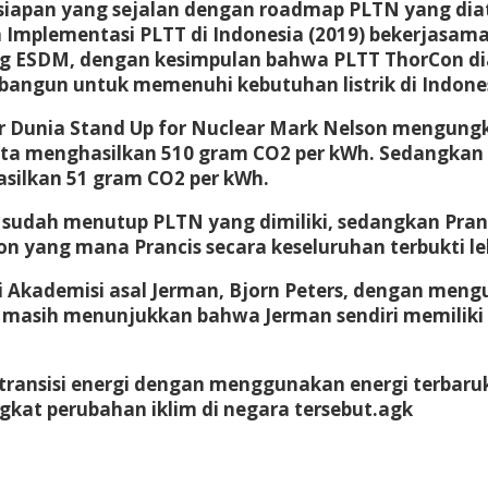
ersiapan yang sejalan dengan roadmap PLTN yang di
 Implementasi PLTT di Indonesia (2019) bekerjasam
 ESDM, dengan kesimpulan bahwa PLTT ThorCon diang
bangun untuk memenuhi kebutuhan listrik di Indones
r Dunia Stand Up for Nuclear Mark Nelson mengung
ata menghasilkan 510 gram CO2 per kWh. Sedangkan P
silkan 51 gram CO2 per kWh.
 sudah menutup PLTN yang dimiliki, sedangkan Pr
 yang mana Prancis secara keseluruhan terbukti leb
 Akademisi asal Jerman, Bjorn Peters, dengan mengu
masih menunjukkan bahwa Jerman sendiri memiliki i
ransisi energi dengan menggunakan energi terbaruk
at perubahan iklim di negara tersebut.
agk