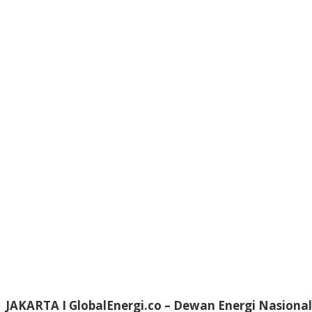
JAKARTA I GlobalEnergi.co
– Dewan Energi Nasional