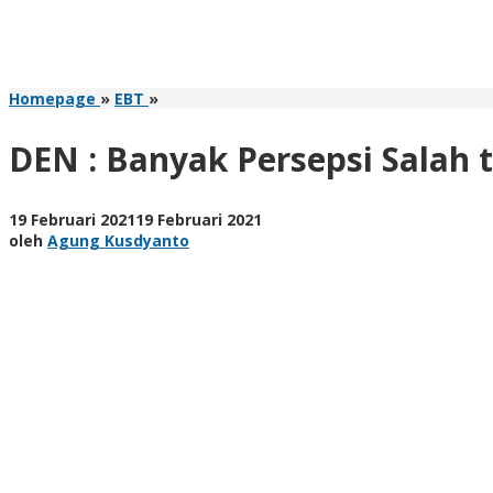
DEN
Homepage
»
EBT
»
:
Banyak
DEN : Banyak Persepsi Salah
Persepsi
Salah
tentang
oleh
19 Februari 2021
19 Februari 2021
PLTN
Agung
oleh
Agung Kusdyanto
Kusdyanto