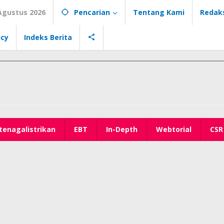
Agustus 2026
Pencarian
Tentang Kami
Redak
icy
Indeks Berita
tenagalistrikan
EBT
In-Depth
Webtorial
CSR