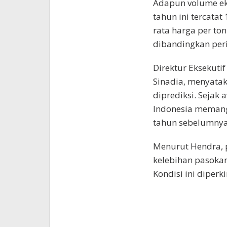
Adapun volume ek
tahun ini tercatat
rata harga per to
dibandingkan peri
Direktur Eksekutif
Sinadia, menyatak
diprediksi. Sejak
Indonesia memang
tahun sebelumnya
Menurut Hendra, p
kelebihan pasokan
Kondisi ini diper