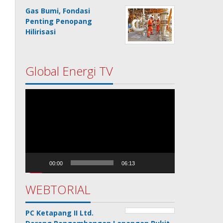
Gas Bumi, Fondasi
Penting Penopang
Hilirisasi
Global Energi TV
Pemutar
Video
00:00
06:13
WEBTORIAL
PC Ketapang II Ltd.