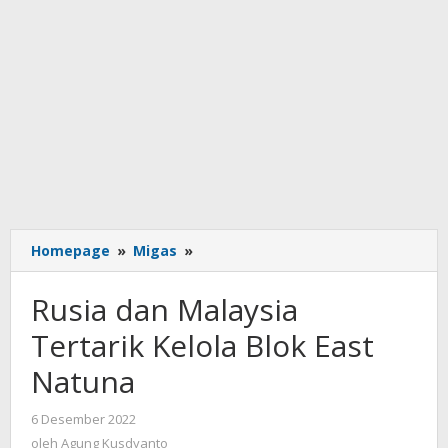
Rusia
Homepage
»
Migas
»
dan
Malaysia
Rusia dan Malaysia
Tertarik
Kelola
Tertarik Kelola Blok East
Blok
Natuna
East
Natuna
oleh
6 Desember 2022
Agung
oleh
Agung Kusdyanto