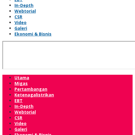
In-Depth
Webtorial
CSR
Video
Galeri
Ekonomi & Bisnis
Utama
Migas
Pertambangan
Ketenagalistrikan
EBT
In-Depth
Webtorial
CSR
Video
Galeri
Ekonomi & Bisnis