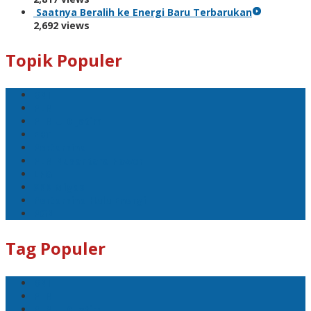
Saatnya Beralih ke Energi Baru Terbarukan
2,692 views
Topik Populer
BNI
PLN
PLN UID Jatim
EBT
Pertamina
PLN Nusantara Power
LPG
SKK Migas
Pertamina Hulu Energi
PGN
Tag Populer
BNI
PLN
PLN UID Jatim