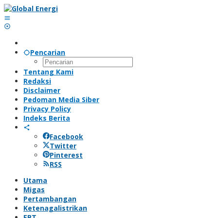
Lewati
ke
konten
Pencarian
Tentang Kami
Redaksi
Disclaimer
Pedoman Media Siber
Privacy Policy
Indeks Berita
Facebook
Twitter
Pinterest
RSS
Utama
Migas
Pertambangan
Ketenagalistrikan
EBT