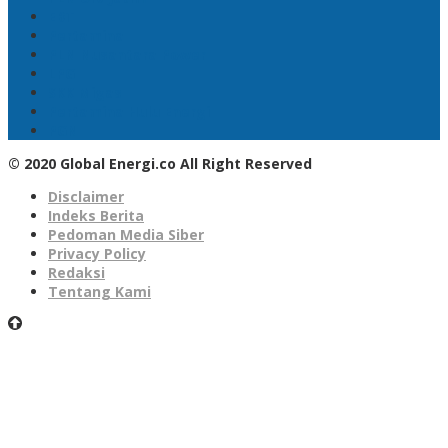
EBT
Pertamina
PLN Nusantara Power
LPG
SKK Migas
Pertamina Hulu Energi
PGN
© 2020 Global Energi.co All Right Reserved
Disclaimer
Indeks Berita
Pedoman Media Siber
Privacy Policy
Redaksi
Tentang Kami