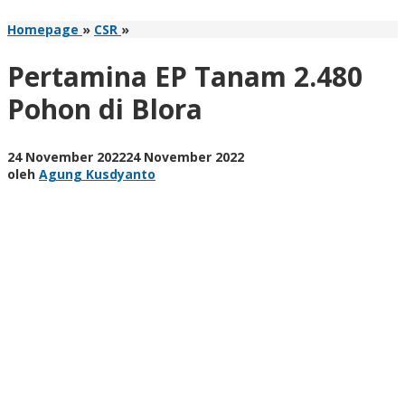
Pertamina
Homepage
»
CSR
»
EP
Tanam
Pertamina EP Tanam 2.480
2.480
Pohon
Pohon di Blora
di
Blora
oleh
24 November 2022
24 November 2022
Agung
oleh
Agung Kusdyanto
Kusdyanto