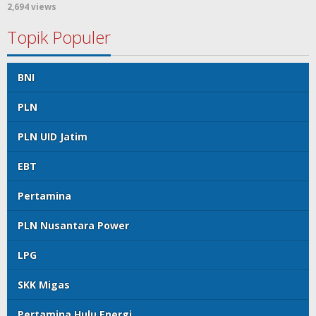
2,694 views
Topik Populer
BNI
PLN
PLN UID Jatim
EBT
Pertamina
PLN Nusantara Power
LPG
SKK Migas
Pertamina Hulu Energi