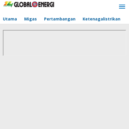
Lewati
ke
konten
Utama
Migas
Pertambangan
Ketenagalistrikan