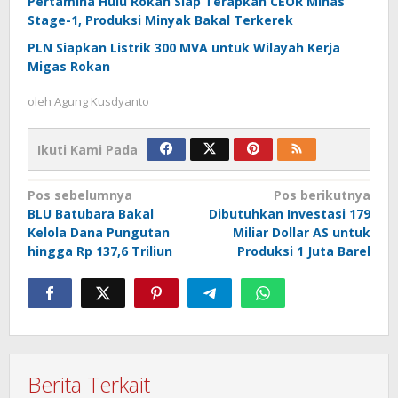
Pertamina Hulu Rokan Siap Terapkan CEOR Minas
Stage-1, Produksi Minyak Bakal Terkerek
PLN Siapkan Listrik 300 MVA untuk Wilayah Kerja
Migas Rokan
oleh
Agung Kusdyanto
Ikuti Kami Pada
Navigasi
Pos sebelumnya
Pos berikutnya
BLU Batubara Bakal
Dibutuhkan Investasi 179
pos
Kelola Dana Pungutan
Miliar Dollar AS untuk
hingga Rp 137,6 Triliun
Produksi 1 Juta Barel
Berita Terkait