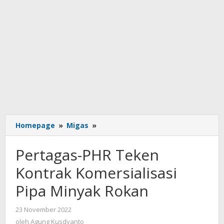
Pertagas-
Homepage
»
Migas
»
PHR
Teken
Pertagas-PHR Teken
Kontrak
Komersialisasi
Kontrak Komersialisasi
Pipa
Pipa Minyak Rokan
Minyak
Rokan
oleh
23 November 2022
Agung
oleh
Agung Kusdyanto