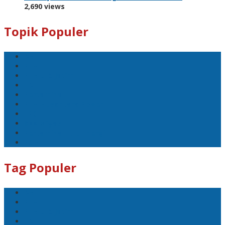
2,690 views
Topik Populer
BNI
PLN
PLN UID Jatim
EBT
Pertamina
PLN Nusantara Power
LPG
SKK Migas
Pertamina Hulu Energi
PGN
Tag Populer
BNI
PLN
PLN UID Jatim
EBT