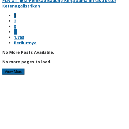
PLN UIT JBM-Pemkab Badung Kerja Sama Infrastruktur
Ketenagalistrikan
1
2
3
…
1,763
Berikutnya
No More Posts Available.
No more pages to load.
View More