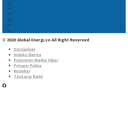
Pertamina
PLN Nusantara Power
LPG
SKK Migas
Pertamina Hulu Energi
PGN
© 2020 Global Energi.co All Right Reserved
Disclaimer
Indeks Berita
Pedoman Media Siber
Privacy Policy
Redaksi
Tentang Kami