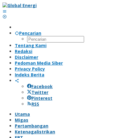
Lewati
ke
konten
Pencarian
Tentang Kami
Redaksi
Disclaimer
Pedoman Media Siber
Privacy Policy
Indeks Berita
Facebook
Twitter
Pinterest
RSS
Utama
Migas
Pertambangan
Ketenagalistrikan
EBT