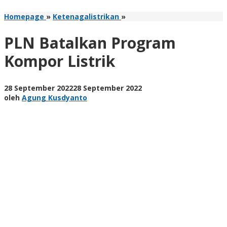
PLN
Homepage
»
Ketenagalistrikan
»
Batalkan
Program
PLN Batalkan Program
Kompor
Listrik
Kompor Listrik
oleh
28 September 2022
28 September 2022
Agung
oleh
Agung Kusdyanto
Kusdyanto