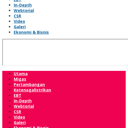
In-Depth
Webtorial
CSR
Video
Galeri
Ekonomi & Bisnis
Utama
Migas
Pertambangan
Ketenagalistrikan
EBT
In-Depth
Webtorial
CSR
Video
Galeri
Ekonomi & Bisnis