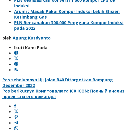
PLN Realisasikan Konversi 1.000 Kompor LPG ke
Induksi
Arumi : Masak Pakai Kompor Induksi Lebih Efisien
Ketimbang Gas
PLN Rencanakan 300.000 Pengguna Kompor Induksi
pada 2022
oleh
Agung Kusdyanto
Ikuti Kami Pada
Navigasi
Pos sebelumnya
Uji Jalan B40 Ditargetkan Rampung
Desember 2022
pos
Pos berikutnya
Криптовалюта ICX ICON: Полный анализ
проекта и его команды