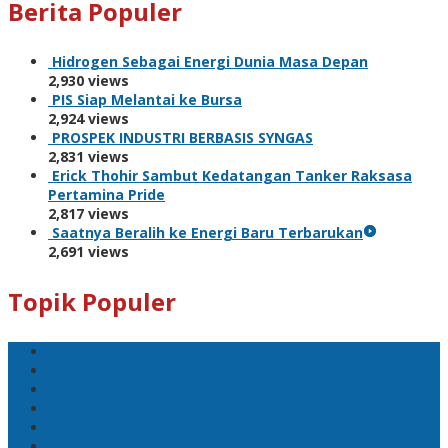
Berita Populer
Hidrogen Sebagai Energi Dunia Masa Depan
2,930 views
PIS Siap Melantai ke Bursa
2,924 views
PROSPEK INDUSTRI BERBASIS SYNGAS
2,831 views
Erick Thohir Sambut Kedatangan Tanker Raksasa
Pertamina Pride
2,817 views
Saatnya Beralih ke Energi Baru Terbarukan
2,691 views
Topik Populer
BNI
PLN
PLN UID Jatim
EBT
Pertamina
PLN Nusantara Power