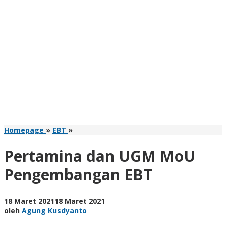
Pertamina
Homepage
»
EBT
»
dan
UGM
Pertamina dan UGM MoU
MoU
Pengembangan
Pengembangan EBT
EBT
oleh
18 Maret 2021
18 Maret 2021
Agung
oleh
Agung Kusdyanto
Kusdyanto