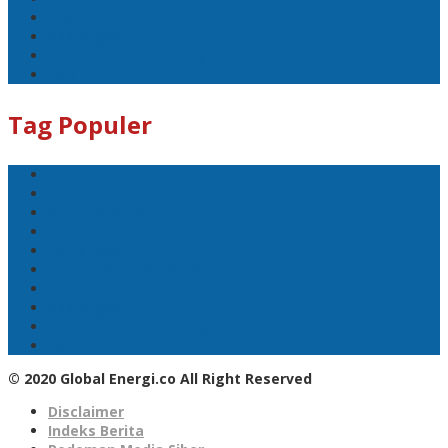
LPG
SKK Migas
Pertamina Hulu Energi
PGN
Tag Populer
BNI
PLN
PLN UID Jatim
EBT
Pertamina
PLN Nusantara Power
LPG
SKK Migas
Pertamina Hulu Energi
PGN
© 2020 Global Energi.co All Right Reserved
Disclaimer
Indeks Berita