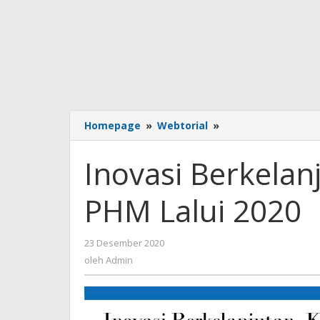
Inovasi
Homepage
»
Webtorial
»
Berkelanjutan
Kunci
Inovasi Berkelan
Sukses
PHM
PHM Lalui 2020
Lalui
2020
oleh
23 Desember 2020
Admin
oleh
Admin