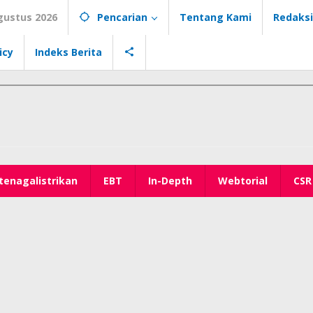
gustus 2026
Pencarian
Tentang Kami
Redaksi
icy
Indeks Berita
tenagalistrikan
EBT
In-Depth
Webtorial
CSR