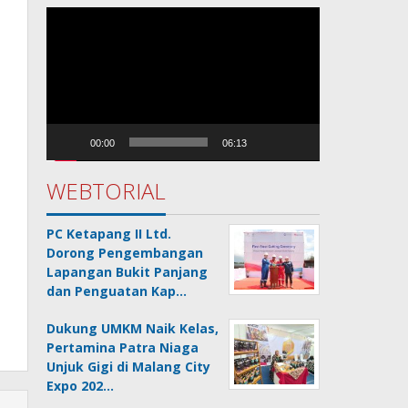
Pemutar
Video
00:00
06:13
WEBTORIAL
PC Ketapang II Ltd.
Dorong Pengembangan
Lapangan Bukit Panjang
dan Penguatan Kap…
Dukung UMKM Naik Kelas,
Pertamina Patra Niaga
Unjuk Gigi di Malang City
Expo 202…