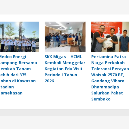
Medco Energi
SKK Migas – HCML
Pertamina Patra
Sampang Bersama
Kembali Menggelar
Niaga Perkokoh
Pemkab Tanam
Kegiatan Edu Visit
Toleransi Peraya
Lebih dari 375
Periode I Tahun
Waisak 2570 BE,
Pohon di Kawasan
2026
Gandeng Vihara
Stadion
Dhammadipa
Pamekasan
Salurkan Paket
Sembako