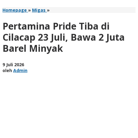
Pertamina
Homepage
»
Migas
»
Pride
Tiba
Pertamina Pride Tiba di
di
Cilacap
Cilacap 23 Juli, Bawa 2 Juta
23
Barel Minyak
Juli,
Bawa
2
Juta
oleh
9 Juli 2026
Barel
Admin
oleh
Admin
Minyak