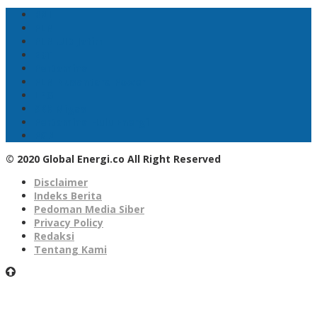
BNI
PLN
PLN UID Jatim
EBT
Pertamina
PLN Nusantara Power
LPG
SKK Migas
Pertamina Hulu Energi
PGN
© 2020 Global Energi.co All Right Reserved
Disclaimer
Indeks Berita
Pedoman Media Siber
Privacy Policy
Redaksi
Tentang Kami