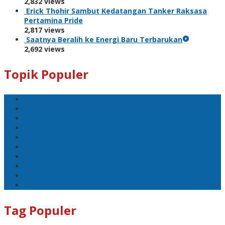
2,832 views
Erick Thohir Sambut Kedatangan Tanker Raksasa
Pertamina Pride
2,817 views
Saatnya Beralih ke Energi Baru Terbarukan
2,692 views
Topik Populer
BNI
PLN
PLN UID Jatim
EBT
Pertamina
PLN Nusantara Power
LPG
SKK Migas
Pertamina Hulu Energi
PGN
Tag Populer