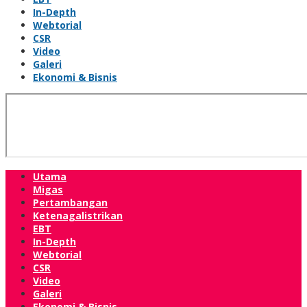
In-Depth
Webtorial
CSR
Video
Galeri
Ekonomi & Bisnis
Utama
Migas
Pertambangan
Ketenagalistrikan
EBT
In-Depth
Webtorial
CSR
Video
Galeri
Ekonomi & Bisnis