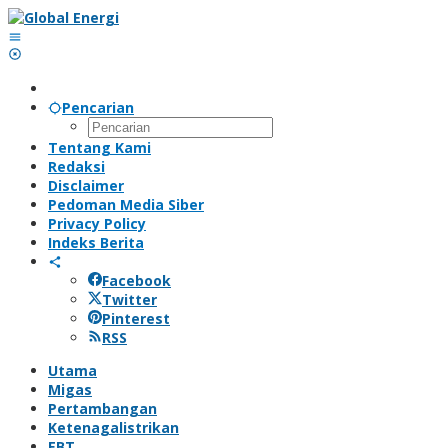
Lewati
ke
konten
Pencarian
Tentang Kami
Redaksi
Disclaimer
Pedoman Media Siber
Privacy Policy
Indeks Berita
Facebook
Twitter
Pinterest
RSS
Utama
Migas
Pertambangan
Ketenagalistrikan
EBT