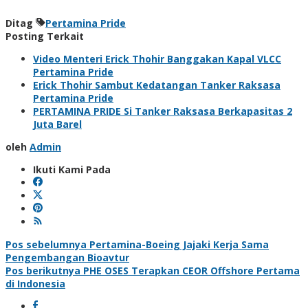
Ditag
Pertamina Pride
Posting Terkait
Video Menteri Erick Thohir Banggakan Kapal VLCC
Pertamina Pride
Erick Thohir Sambut Kedatangan Tanker Raksasa
Pertamina Pride
PERTAMINA PRIDE Si Tanker Raksasa Berkapasitas 2
Juta Barel
oleh
Admin
Ikuti Kami Pada
Navigasi
Pos sebelumnya
Pertamina-Boeing Jajaki Kerja Sama
Pengembangan Bioavtur
pos
Pos berikutnya
PHE OSES Terapkan CEOR Offshore Pertama
di Indonesia