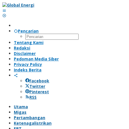
Lewati
ke
konten
Pencarian
Tentang Kami
Redaksi
Disclaimer
Pedoman Media Siber
Privacy Policy
Indeks Berita
Facebook
Twitter
Pinterest
RSS
Utama
Migas
Pertambangan
Ketenagalistrikan
EBT