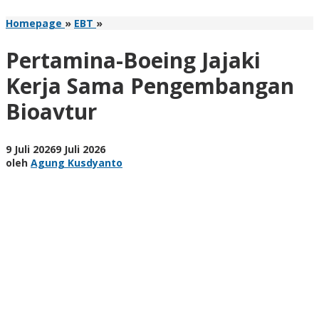
Pertamina-
Homepage
»
EBT
»
Boeing
Jajaki
Pertamina-Boeing Jajaki
Kerja
Sama
Kerja Sama Pengembangan
Pengembangan
Bioavtur
Bioavtur
oleh
9 Juli 2026
9 Juli 2026
Agung
oleh
Agung Kusdyanto
Kusdyanto