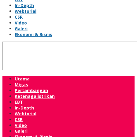
In-Depth
Webtorial
CSR
Video
Galeri
Ekonomi & Bisnis
Utama
Migas
Pertambangan
Ketenagalistrikan
EBT
In-Depth
Webtorial
CSR
Video
Galeri
Ekonomi & Bisnis