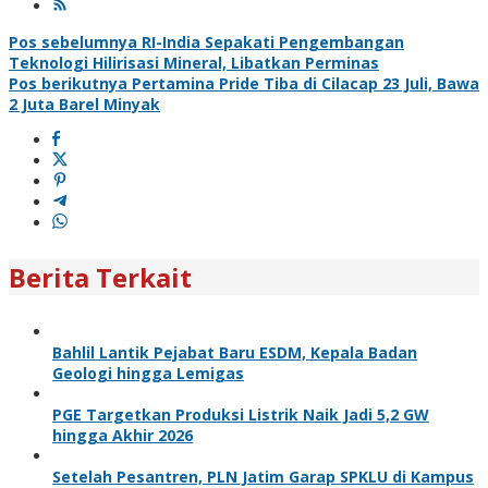
Navigasi
Pos sebelumnya
RI-India Sepakati Pengembangan
Teknologi Hilirisasi Mineral, Libatkan Perminas
pos
Pos berikutnya
Pertamina Pride Tiba di Cilacap 23 Juli, Bawa
2 Juta Barel Minyak
Berita Terkait
Bahlil Lantik Pejabat Baru ESDM, Kepala Badan
Geologi hingga Lemigas
PGE Targetkan Produksi Listrik Naik Jadi 5,2 GW
hingga Akhir 2026
Setelah Pesantren, PLN Jatim Garap SPKLU di Kampus