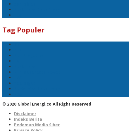
SKK Migas
Pertamina Hulu Energi
PGN
Tag Populer
BNI
PLN
PLN UID Jatim
EBT
Pertamina
PLN Nusantara Power
LPG
SKK Migas
Pertamina Hulu Energi
PGN
© 2020 Global Energi.co All Right Reserved
Disclaimer
Indeks Berita
Pedoman Media Siber
Privacy Policy