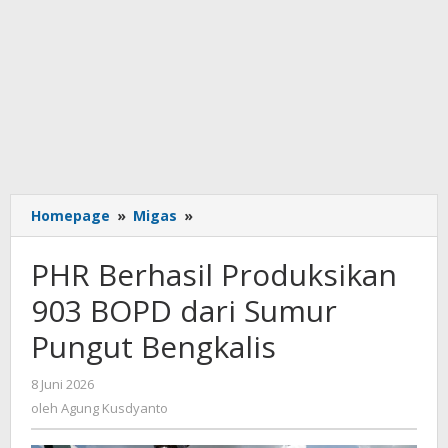
PHR
Homepage
»
Migas
»
Berhasil
Produksikan
PHR Berhasil Produksikan
903
BOPD
903 BOPD dari Sumur
dari
Pungut Bengkalis
Sumur
Pungut
Bengkalis
oleh
8 Juni 2026
Agung
oleh
Agung Kusdyanto
Kusdyanto