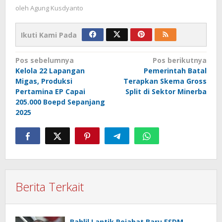
oleh
Agung Kusdyanto
Ikuti Kami Pada
Navigasi
Pos sebelumnya
Pos berikutnya
Kelola 22 Lapangan
Pemerintah Batal
pos
Migas, Produksi
Terapkan Skema Gross
Pertamina EP Capai
Split di Sektor Minerba
205.000 Boepd Sepanjang
2025
Berita Terkait
Bahlil Lantik Pejabat Baru ESDM,