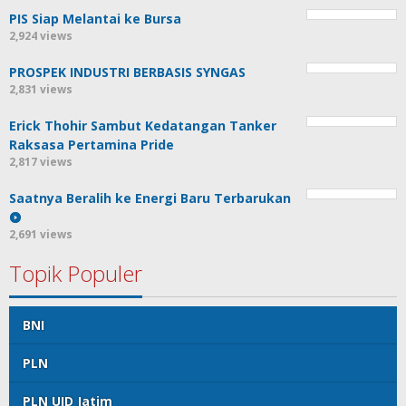
PIS Siap Melantai ke Bursa
2,924 views
PROSPEK INDUSTRI BERBASIS SYNGAS
2,831 views
Erick Thohir Sambut Kedatangan Tanker
Raksasa Pertamina Pride
2,817 views
Saatnya Beralih ke Energi Baru Terbarukan
2,691 views
Topik Populer
BNI
PLN
PLN UID Jatim