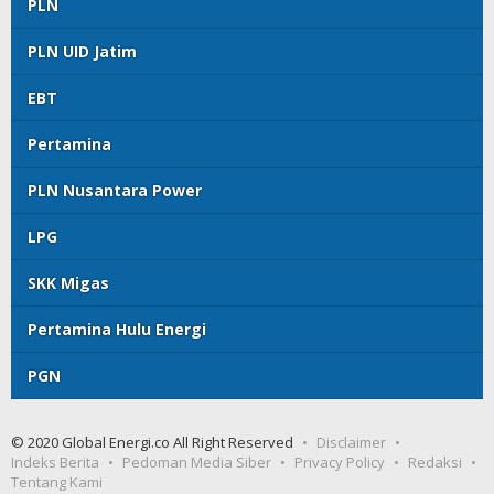
PLN
PLN UID Jatim
EBT
Pertamina
PLN Nusantara Power
LPG
SKK Migas
Pertamina Hulu Energi
PGN
© 2020 Global Energi.co All Right Reserved
Disclaimer
Indeks Berita
Pedoman Media Siber
Privacy Policy
Redaksi
Tentang Kami