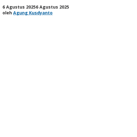
Semester
oleh
6 Agustus 2025
6 Agustus 2025
I
Agung
oleh
Agung Kusdyanto
2025
Kusdyanto