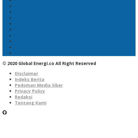
BNI
PLN
PLN UID Jatim
EBT
Pertamina
PLN Nusantara Power
LPG
SKK Migas
Pertamina Hulu Energi
PGN
© 2020 Global Energi.co All Right Reserved
Disclaimer
Indeks Berita
Pedoman Media Siber
Privacy Policy
Redaksi
Tentang Kami