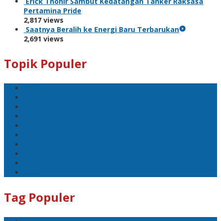
Erick Thohir Sambut Kedatangan Tanker Raksasa
Pertamina Pride
2,817 views
Saatnya Beralih ke Energi Baru Terbarukan
2,691 views
Topik Populer
BNI
PLN
PLN UID Jatim
EBT
Pertamina
PLN Nusantara Power
LPG
SKK Migas
Pertamina Hulu Energi
PGN
Tag Populer