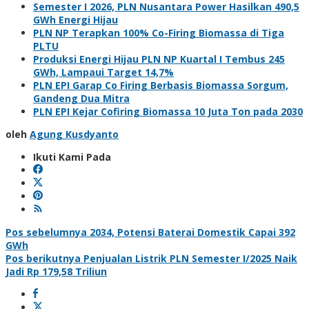
Semester I 2026, PLN Nusantara Power Hasilkan 490,5
GWh Energi Hijau
PLN NP Terapkan 100% Co-Firing Biomassa di Tiga
PLTU
Produksi Energi Hijau PLN NP Kuartal I Tembus 245
GWh, Lampaui Target 14,7%
PLN EPI Garap Co Firing Berbasis Biomassa Sorgum,
Gandeng Dua Mitra
PLN EPI Kejar Cofiring Biomassa 10 Juta Ton pada 2030
oleh
Agung Kusdyanto
Ikuti Kami Pada
Navigasi
Pos sebelumnya
2034, Potensi Baterai Domestik Capai 392
GWh
pos
Pos berikutnya
Penjualan Listrik PLN Semester I/2025 Naik
Jadi Rp 179,58 Triliun