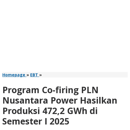
Program
Homepage
»
EBT
»
Co-
firing
Program Co-firing PLN
PLN
Nusantara
Nusantara Power Hasilkan
Power
Produksi 472,2 GWh di
Hasilkan
Produksi
Semester I 2025
472,2
GWh
di