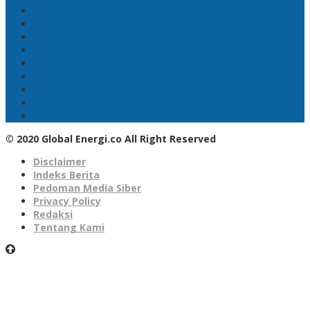
PLN
PLN UID Jatim
EBT
Pertamina
PLN Nusantara Power
LPG
SKK Migas
Pertamina Hulu Energi
PGN
© 2020 Global Energi.co All Right Reserved
Disclaimer
Indeks Berita
Pedoman Media Siber
Privacy Policy
Redaksi
Tentang Kami