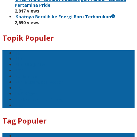
Pertamina Pride
2,817 views
Saatnya Beralih ke Energi Baru Terbarukan
2,690 views
Topik Populer
BNI
PLN
PLN UID Jatim
EBT
Pertamina
PLN Nusantara Power
LPG
SKK Migas
Pertamina Hulu Energi
PGN
Tag Populer
BNI