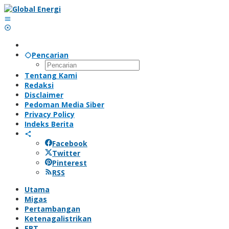
Lewati
ke
konten
Pencarian
Tentang Kami
Redaksi
Disclaimer
Pedoman Media Siber
Privacy Policy
Indeks Berita
Facebook
Twitter
Pinterest
RSS
Utama
Migas
Pertambangan
Ketenagalistrikan
EBT