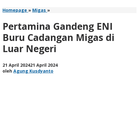
Pertamina
Homepage
»
Migas
»
Gandeng
ENI
Pertamina Gandeng ENI
Buru
Cadangan
Buru Cadangan Migas di
Migas
Luar Negeri
di
Luar
Negeri
oleh
21 April 2024
21 April 2024
Agung
oleh
Agung Kusdyanto
Kusdyanto