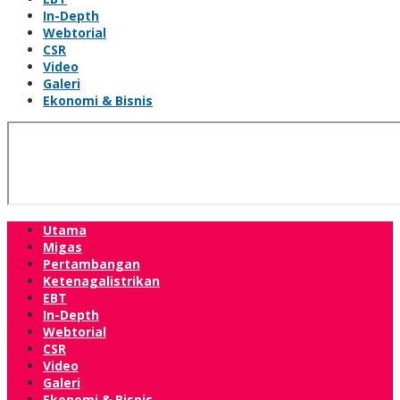
In-Depth
Webtorial
CSR
Video
Galeri
Ekonomi & Bisnis
Utama
Migas
Pertambangan
Ketenagalistrikan
EBT
In-Depth
Webtorial
CSR
Video
Galeri
Ekonomi & Bisnis