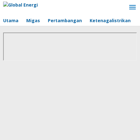
Lewati
ke
konten
Utama
Migas
Pertambangan
Ketenagalistrikan