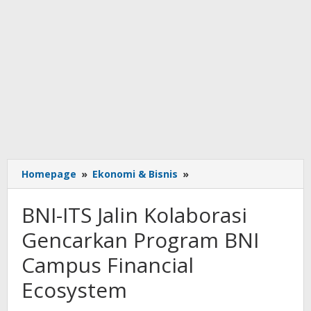
BNI-
Homepage
»
Ekonomi & Bisnis
»
ITS
Jalin
BNI-ITS Jalin Kolaborasi
Kolaborasi
Gencarkan
Gencarkan Program BNI
Program
Campus Financial
BNI
Campus
Ecosystem
Financial
Ecosystem