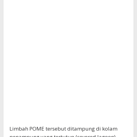
Limbah POME tersebut ditampung di kolam
penampung yang tertutup (covered lagoon)