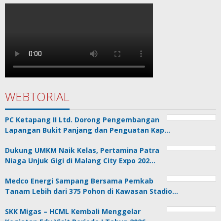
WEBTORIAL
PC Ketapang II Ltd. Dorong Pengembangan
Lapangan Bukit Panjang dan Penguatan Kap…
Dukung UMKM Naik Kelas, Pertamina Patra
Niaga Unjuk Gigi di Malang City Expo 202…
Medco Energi Sampang Bersama Pemkab
Tanam Lebih dari 375 Pohon di Kawasan Stadio…
SKK Migas – HCML Kembali Menggelar