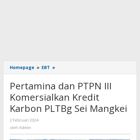
Pertamina
Homepage
»
EBT
»
dan
PTPN
Pertamina dan PTPN III
III
Komersialkan
Komersialkan Kredit
Kredit
Karbon PLTBg Sei Mangkei
Karbon
PLTBg
Sei
oleh
2 Februari 2024
Admin
Mangkei
oleh
Admin