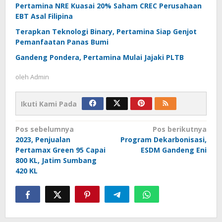
Pertamina NRE Kuasai 20% Saham CREC Perusahaan
EBT Asal Filipina
Terapkan Teknologi Binary, Pertamina Siap Genjot
Pemanfaatan Panas Bumi
Gandeng Pondera, Pertamina Mulai Jajaki PLTB
oleh
Admin
Ikuti Kami Pada
Navigasi
Pos sebelumnya
Pos berikutnya
2023, Penjualan
Program Dekarbonisasi,
pos
Pertamax Green 95 Capai
ESDM Gandeng Eni
800 KL, Jatim Sumbang
420 KL