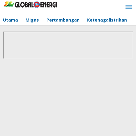
Lewati
ke
konten
Utama
Migas
Pertambangan
Ketenagalistrikan