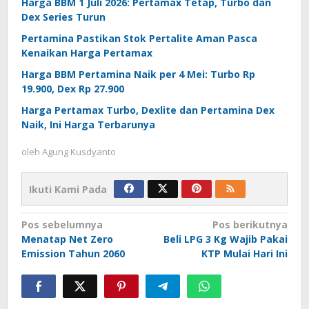
Harga BBM 1 Juli 2026: Pertamax Tetap, Turbo dan
Dex Series Turun
Pertamina Pastikan Stok Pertalite Aman Pasca
Kenaikan Harga Pertamax
Harga BBM Pertamina Naik per 4 Mei: Turbo Rp
19.900, Dex Rp 27.900
Harga Pertamax Turbo, Dexlite dan Pertamina Dex
Naik, Ini Harga Terbarunya
oleh
Agung Kusdyanto
Ikuti Kami Pada
Navigasi
Pos sebelumnya
Pos berikutnya
Menatap Net Zero
Beli LPG 3 Kg Wajib Pakai
pos
Emission Tahun 2060
KTP Mulai Hari Ini