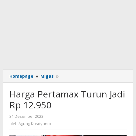
Harga
Homepage
»
Migas
»
Pertamax
Turun
Harga Pertamax Turun Jadi
Jadi
Rp
Rp 12.950
12.950
oleh
31 Desember 2023
Agung
oleh
Agung Kusdyanto
Kusdyanto