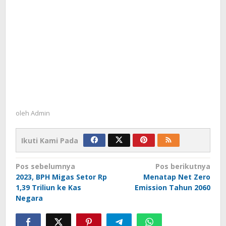
oleh
Admin
Ikuti Kami Pada
Navigasi
Pos sebelumnya
Pos berikutnya
2023, BPH Migas Setor Rp
Menatap Net Zero
pos
1,39 Triliun ke Kas
Emission Tahun 2060
Negara