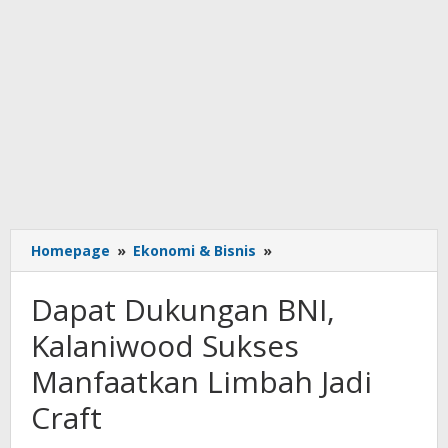
Dapat
Homepage
»
Ekonomi & Bisnis
»
Dukungan
BNI,
Dapat Dukungan BNI,
Kalaniwood
Sukses
Kalaniwood Sukses
Manfaatkan
Manfaatkan Limbah Jadi
Limbah
Jadi
Craft
Craft