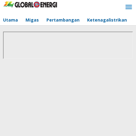
Lewati
ke
konten
Utama
Migas
Pertambangan
Ketenagalistrikan