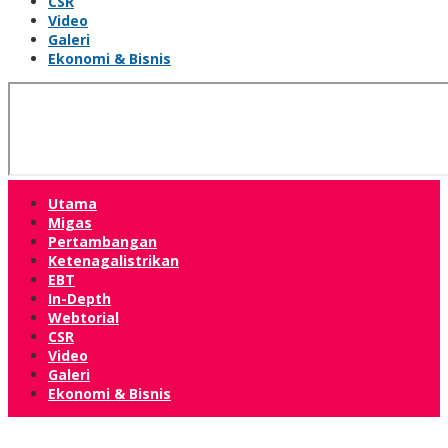
CSR
Video
Galeri
Ekonomi & Bisnis
Utama
Migas
Pertambangan
Ketenagalistrikan
EBT
In-Depth
Webtorial
CSR
Video
Galeri
Ekonomi & Bisnis