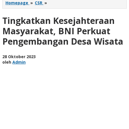
Tingkatkan
Homepage
»
CSR
»
Kesejahteraan
Masyarakat,
Tingkatkan Kesejahteraan
BNI
Perkuat
Masyarakat, BNI Perkuat
Pengembangan
Desa
Pengembangan Desa Wisata
Wisata
oleh
28 Oktober 2023
Admin
oleh
Admin