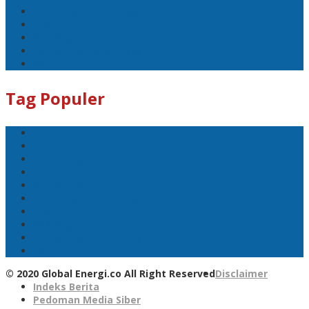
PLN Nusantara Power
LPG
SKK Migas
Pertamina Hulu Energi
PGN
Tag Populer
BNI
PLN
PLN UID Jatim
EBT
Pertamina
PLN Nusantara Power
LPG
SKK Migas
Pertamina Hulu Energi
PGN
© 2020 Global Energi.co All Right Reserved
Disclaimer
Indeks Berita
Pedoman Media Siber