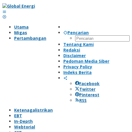
Lewati
ke
konten
Utama
Migas
Pencarian
Pertambangan
Tentang Kami
Redaksi
Disclaimer
Pedoman Media Siber
Privacy Policy
Indeks Berita
Facebook
Twitter
Pinterest
RSS
Ketenagalistrikan
EBT
In-Depth
Webtorial