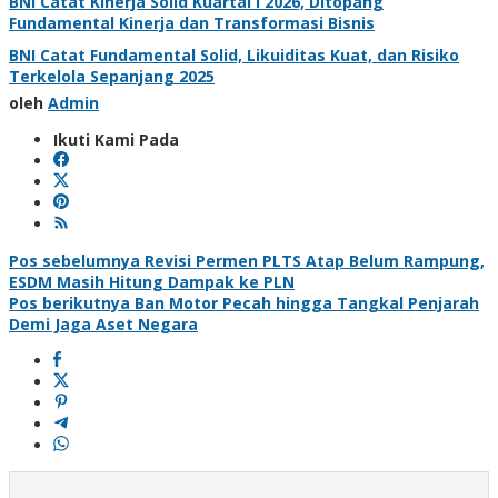
BNI Catat Kinerja Solid Kuartal I 2026, Ditopang
Fundamental Kinerja dan Transformasi Bisnis
BNI Catat Fundamental Solid, Likuiditas Kuat, dan Risiko
Terkelola Sepanjang 2025
oleh
Admin
Ikuti Kami Pada
Navigasi
Pos sebelumnya
Revisi Permen PLTS Atap Belum Rampung,
ESDM Masih Hitung Dampak ke PLN
pos
Pos berikutnya
Ban Motor Pecah hingga Tangkal Penjarah
Demi Jaga Aset Negara