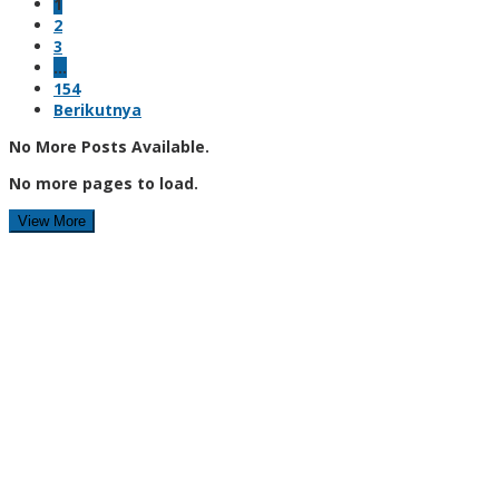
1
2
3
…
154
Berikutnya
No More Posts Available.
No more pages to load.
View More