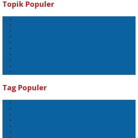
Topik Populer
BNI
PLN
PLN UID Jatim
EBT
Pertamina
PLN Nusantara Power
LPG
SKK Migas
Pertamina Hulu Energi
PGN
Tag Populer
BNI
PLN
PLN UID Jatim
EBT
Pertamina
PLN Nusantara Power
LPG