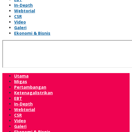
In-Depth
Webtorial
CSR
Video
Galeri
Ekonomi & Bisnis
Utama
Migas
Pertambangan
Ketenagalistrikan
EBT
In-Depth
Webtorial
CSR
Video
Galeri
Ekonomi & Bisnis