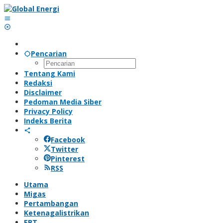
Lewati
ke
konten
Pencarian
Tentang Kami
Redaksi
Disclaimer
Pedoman Media Siber
Privacy Policy
Indeks Berita
Facebook
Twitter
Pinterest
RSS
Utama
Migas
Pertambangan
Ketenagalistrikan
EBT