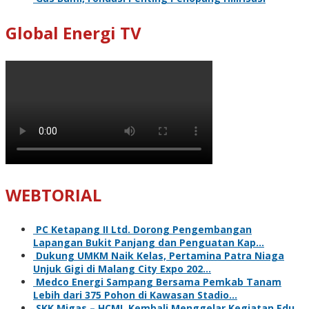
Global Energi TV
WEBTORIAL
PC Ketapang II Ltd. Dorong Pengembangan
Lapangan Bukit Panjang dan Penguatan Kap…
Dukung UMKM Naik Kelas, Pertamina Patra Niaga
Unjuk Gigi di Malang City Expo 202…
Medco Energi Sampang Bersama Pemkab Tanam
Lebih dari 375 Pohon di Kawasan Stadio…
SKK Migas – HCML Kembali Menggelar Kegiatan Edu