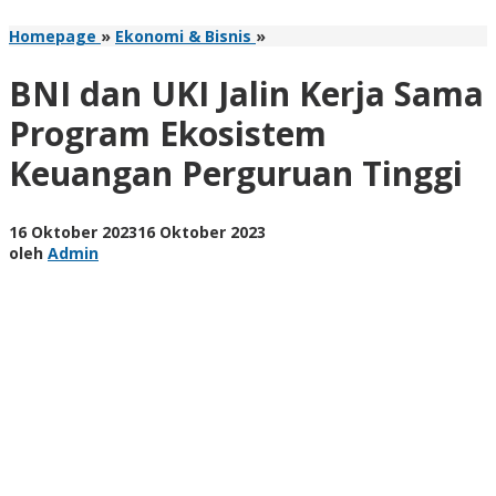
BNI
Homepage
»
Ekonomi & Bisnis
»
dan
UKI
BNI dan UKI Jalin Kerja Sama
Jalin
Kerja
Program Ekosistem
Sama
Keuangan Perguruan Tinggi
Program
Ekosistem
Keuangan
Perguruan
oleh
16 Oktober 2023
16 Oktober 2023
Tinggi
Admin
oleh
Admin