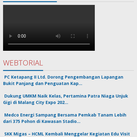
WEBTORIAL
PC Ketapang II Ltd. Dorong Pengembangan Lapangan
Bukit Panjang dan Penguatan Kap…
Dukung UMKM Naik Kelas, Pertamina Patra Niaga Unjuk
Gigi di Malang City Expo 202…
Medco Energi Sampang Bersama Pemkab Tanam Lebih
dari 375 Pohon di Kawasan Stadio…
SKK Migas – HCML Kembali Menggelar Kegiatan Edu Visit