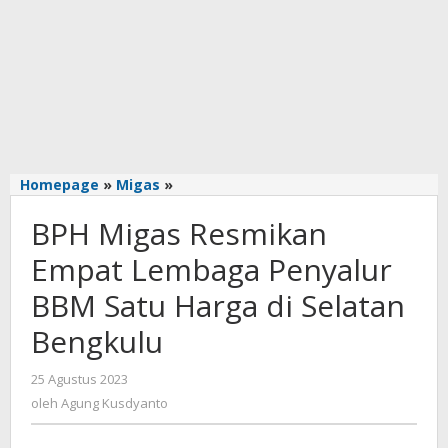
BPH
Homepage
»
Migas
»
Migas
BPH Migas Resmikan
Resmikan
Empat
Empat Lembaga Penyalur
Lembaga
Penyalur
BBM Satu Harga di Selatan
BBM
Bengkulu
Satu
Harga
di
oleh
25 Agustus 2023
Selatan
Agung
oleh
Agung Kusdyanto
Bengkulu
Kusdyanto