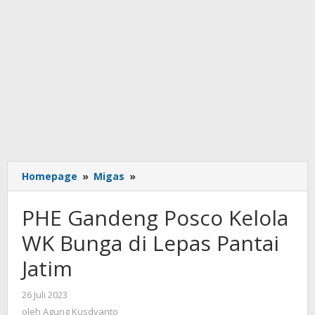
PHE
Homepage
»
Migas
»
Gandeng
Posco
PHE Gandeng Posco Kelola
Kelola
WK
WK Bunga di Lepas Pantai
Bunga
Jatim
di
Lepas
Pantai
oleh
26 Juli 2023
Agung
Jatim
oleh
Agung Kusdyanto