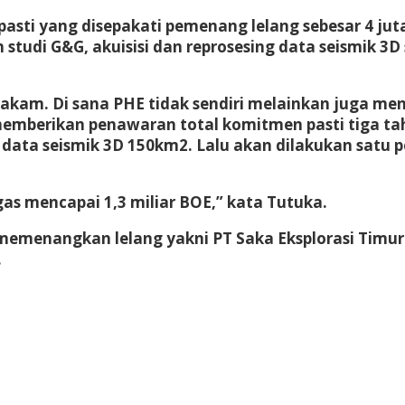
asti yang disepakati pemenang lelang sebesar 4 jut
 studi G&G, akuisisi dan reprosesing data seismik 3
kam. Di sana PHE tidak sendiri melainkan juga men
emberikan penawaran total komitmen pasti tiga tah
g data seismik 3D 150km2. Lalu akan dilakukan satu
as mencapai 1,3 miliar BOE,” kata Tutuka.
g memenangkan lelang yakni PT Saka Eksplorasi Timu
.