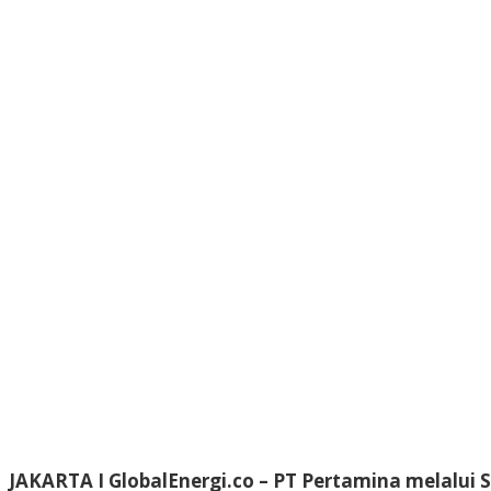
JAKARTA I GlobalEnergi.co
– PT Pertamina melalui 