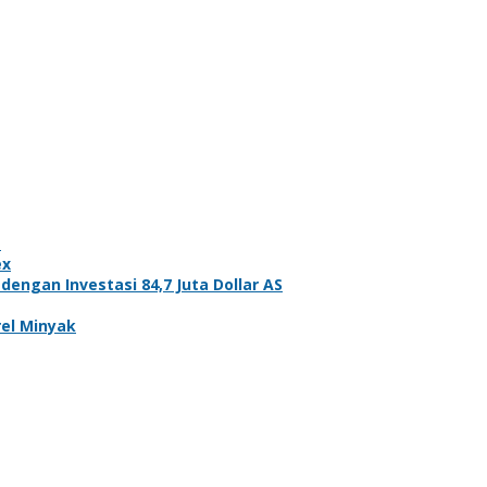
a
ex
gan Investasi 84,7 Juta Dollar AS
rel Minyak