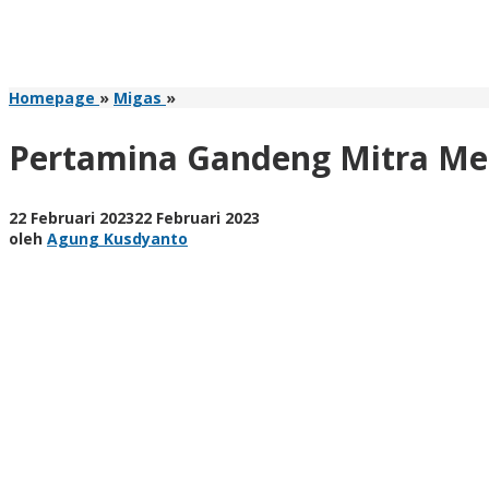
Pertamina
Homepage
»
Migas
»
Gandeng
Mitra
Pertamina Gandeng Mitra Men
Menang
Lelang
Tiga
oleh
22 Februari 2023
22 Februari 2023
Blok
Agung
oleh
Agung Kusdyanto
Migas,
Kusdyanto
Dua
di
Wilayah
Jatim