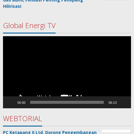
Hilirisasi
Global Energi TV
Pemutar
Video
00:00
06:13
WEBTORIAL
PC Ketapang II Ltd. Dorong Pengembangan