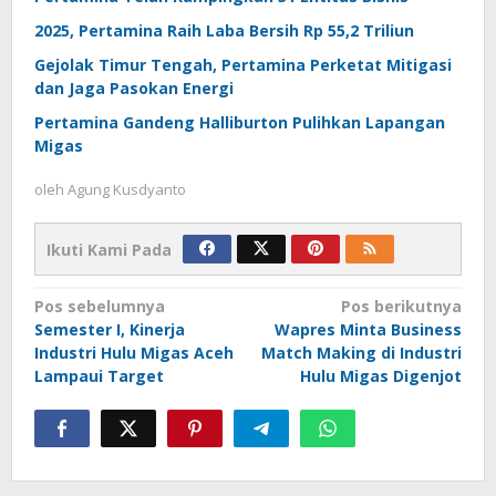
2025, Pertamina Raih Laba Bersih Rp 55,2 Triliun
Gejolak Timur Tengah, Pertamina Perketat Mitigasi
dan Jaga Pasokan Energi
Pertamina Gandeng Halliburton Pulihkan Lapangan
Migas
oleh
Agung Kusdyanto
Ikuti Kami Pada
Navigasi
Pos sebelumnya
Pos berikutnya
Semester I, Kinerja
Wapres Minta Business
pos
Industri Hulu Migas Aceh
Match Making di Industri
Lampaui Target
Hulu Migas Digenjot