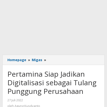
Pertamina
Homepage
»
Migas
»
Siap
Jadikan
Pertamina Siap Jadikan
Digitalisasi
sebagai
Digitalisasi sebagai Tulang
Tulang
Punggung Perusahaan
Punggung
Perusahaan
oleh
27 Juli 2022
Agung
oleh
Agung Kusdyanto