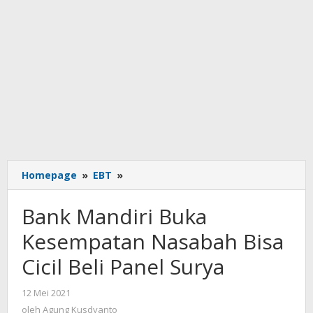
Bank
Homepage
»
EBT
»
Mandiri
Buka
Bank Mandiri Buka
Kesempatan
Nasabah
Kesempatan Nasabah Bisa
Bisa
Cicil Beli Panel Surya
Cicil
Beli
Panel
oleh
12 Mei 2021
Agung
Surya
oleh
Agung Kusdyanto