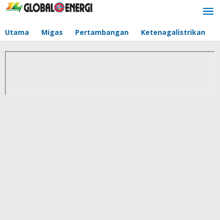
Lewati
ke
konten
Utama
Migas
Pertambangan
Ketenagalistrikan