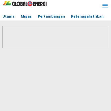
Lewati
ke
konten
Utama
Migas
Pertambangan
Ketenagalistrikan