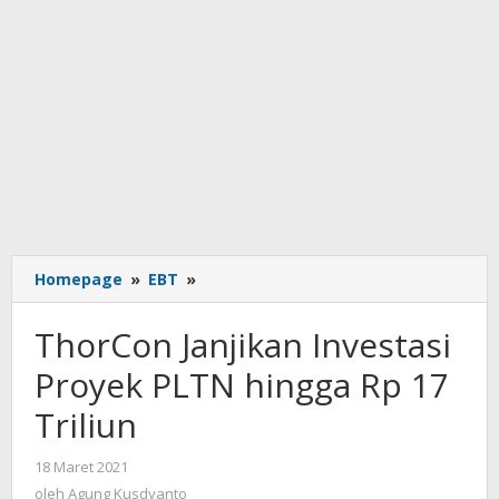
ThorCon
Homepage
»
EBT
»
Janjikan
Investasi
ThorCon Janjikan Investasi
Proyek
PLTN
Proyek PLTN hingga Rp 17
hingga
Triliun
Rp
17
Triliun
oleh
18 Maret 2021
Agung
oleh
Agung Kusdyanto