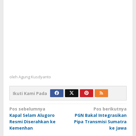
oleh
Agung Kusdyanto
Ikuti Kami Pada
Navigasi
Pos sebelumnya
Pos berikutnya
Kapal Selam Alugoro
PGN Bakal Integrasikan
pos
Resmi Diserahkan ke
Pipa Transmisi Sumatra
Kemenhan
ke Jawa