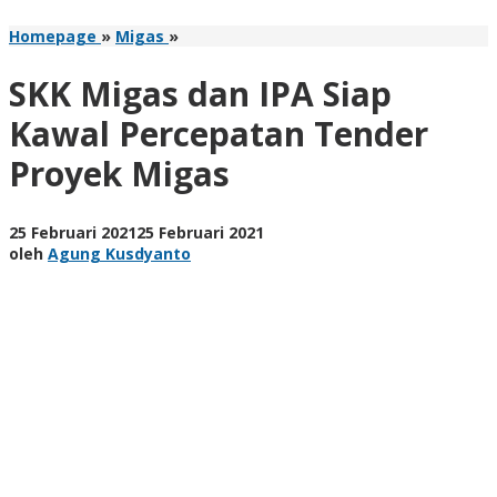
SKK
Homepage
»
Migas
»
Migas
dan
SKK Migas dan IPA Siap
IPA
Siap
Kawal Percepatan Tender
Kawal
Proyek Migas
Percepatan
Tender
Proyek
Migas
oleh
25 Februari 2021
25 Februari 2021
Agung
oleh
Agung Kusdyanto
Kusdyanto