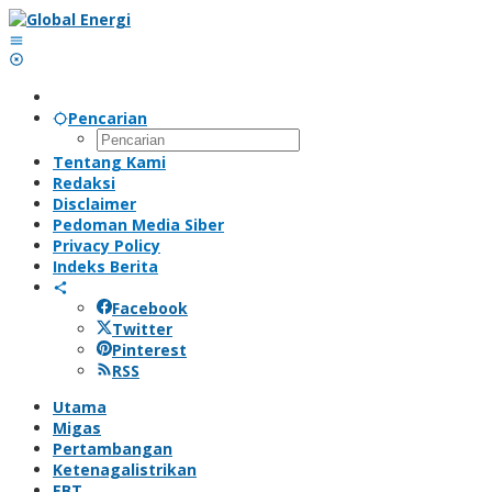
Lewati
ke
konten
Pencarian
Tentang Kami
Redaksi
Disclaimer
Pedoman Media Siber
Privacy Policy
Indeks Berita
Facebook
Twitter
Pinterest
RSS
Utama
Migas
Pertambangan
Ketenagalistrikan
EBT