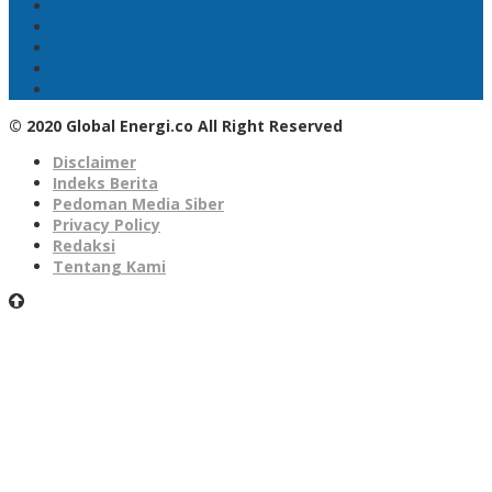
PLN Nusantara Power
LPG
SKK Migas
Pertamina Hulu Energi
PGN
© 2020 Global Energi.co All Right Reserved
Disclaimer
Indeks Berita
Pedoman Media Siber
Privacy Policy
Redaksi
Tentang Kami