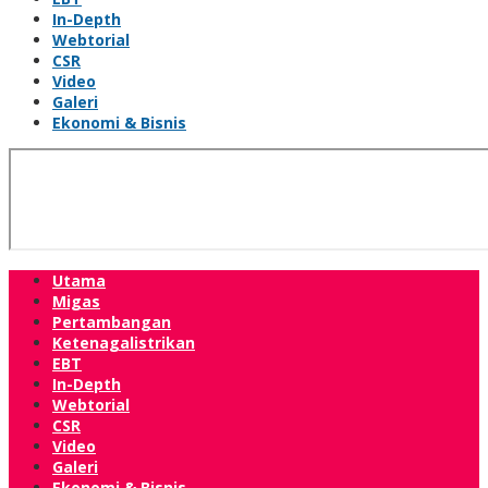
In-Depth
Webtorial
CSR
Video
Galeri
Ekonomi & Bisnis
Utama
Migas
Pertambangan
Ketenagalistrikan
EBT
In-Depth
Webtorial
CSR
Video
Galeri
Ekonomi & Bisnis