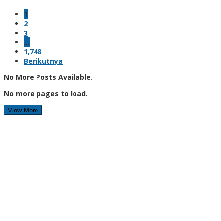
1
2
3
…
1,748
Berikutnya
No More Posts Available.
No more pages to load.
View More