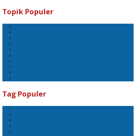
Topik Populer
BNI
PLN
PLN UID Jatim
EBT
Pertamina
PLN Nusantara Power
LPG
SKK Migas
Pertamina Hulu Energi
PGN
Tag Populer
BNI
PLN
PLN UID Jatim
EBT
Pertamina