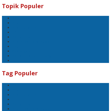
Topik Populer
BNI
PLN
PLN UID Jatim
EBT
Pertamina
PLN Nusantara Power
LPG
SKK Migas
Pertamina Hulu Energi
PGN
Tag Populer
BNI
PLN
PLN UID Jatim
EBT
Pertamina
PLN Nusantara Power