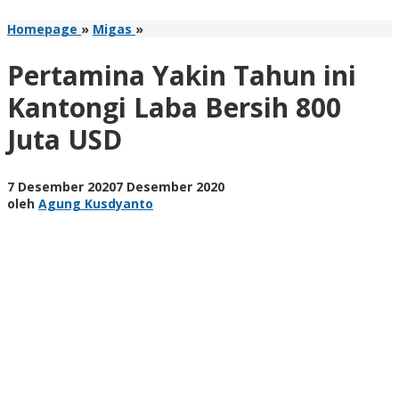
Pertamina
Homepage
»
Migas
»
Yakin
Tahun
Pertamina Yakin Tahun ini
ini
Kantongi
Kantongi Laba Bersih 800
Laba
Juta USD
Bersih
800
Juta
USD
oleh
7 Desember 2020
7 Desember 2020
Agung
oleh
Agung Kusdyanto
Kusdyanto