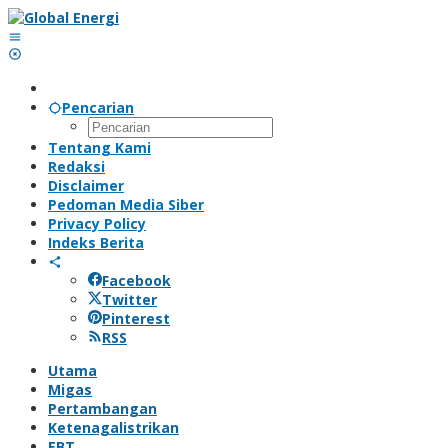
Lewati
ke
konten
Pencarian
Tentang Kami
Redaksi
Disclaimer
Pedoman Media Siber
Privacy Policy
Indeks Berita
Facebook
Twitter
Pinterest
RSS
Utama
Migas
Pertambangan
Ketenagalistrikan
EBT