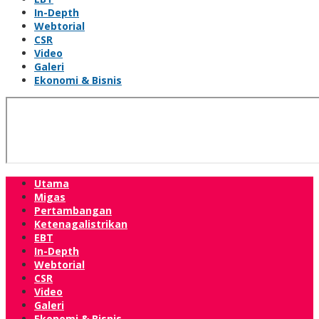
In-Depth
Webtorial
CSR
Video
Galeri
Ekonomi & Bisnis
Utama
Migas
Pertambangan
Ketenagalistrikan
EBT
In-Depth
Webtorial
CSR
Video
Galeri
Ekonomi & Bisnis