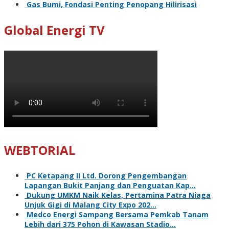
Gas Bumi, Fondasi Penting Penopang Hilirisasi
Global Energi TV
WEBTORIAL
PC Ketapang II Ltd. Dorong Pengembangan
Lapangan Bukit Panjang dan Penguatan Kap…
Dukung UMKM Naik Kelas, Pertamina Patra Niaga
Unjuk Gigi di Malang City Expo 202…
Medco Energi Sampang Bersama Pemkab Tanam
Lebih dari 375 Pohon di Kawasan Stadio…