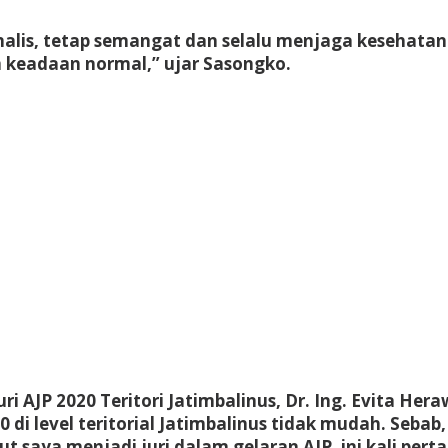
rnalis, tetap semangat dan selalu menjaga kesehata
m keadaan normal,” ujar Sasongko.
i AJP 2020 Teritori Jatimbalinus, Dr. Ing. Evita H
level teritorial Jatimbalinus tidak mudah. Sebab, ni
t saya menjadi juri dalam gelaran AJP, ini kali pert