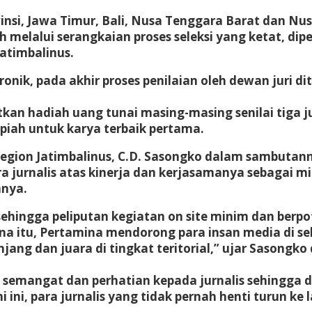
vinsi, Jawa Timur, Bali, Nusa Tenggara Barat dan Nu
h melalui serangkaian proses seleksi yang ketat, dipe
Jatimbalinus.
onik, pada akhir proses penilaian oleh dewan juri d
an hadiah uang tunai masing-masing senilai tiga jut
upiah untuk karya terbaik pertama.
egion Jatimbalinus, C.D. Sasongko dalam sambutan
a jurnalis atas kinerja dan kerjasamanya sebagai 
nnya.
ehingga peliputan kegiatan on site minim dan berpo
 itu, Pertamina mendorong para insan media di sel
jang dan juara di tingkat teritorial,” ujar Sasong
emangat dan perhatian kepada jurnalis sehingga da
ini, para jurnalis yang tidak pernah henti turun ke 