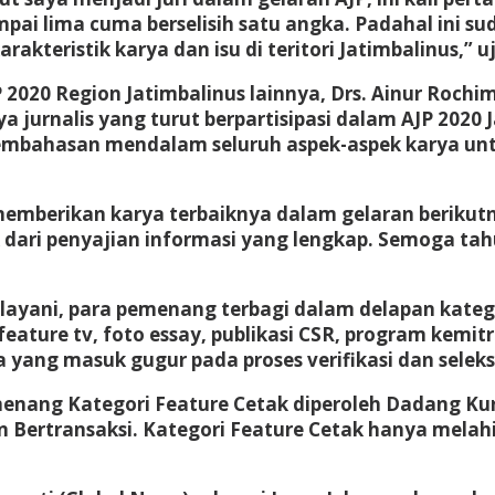
mpai lima cuma berselisih satu angka. Padahal ini s
akteristik karya dan isu di teritori Jatimbalinus,” uj
2020 Region Jatimbalinus lainnya, Drs. Ainur Rochi
ya jurnalis yang turut berpartisipasi dalam AJP 202
 pembahasan mendalam seluruh aspek-aspek karya un
n memberikan karya terbaiknya dalam gelaran berikut
dari penyajian informasi yang lengkap. Semoga tahu
layani, para pemenang terbagi dalam delapan kateg
, feature tv, foto essay, publikasi CSR, program kemi
 yang masuk gugur pada proses verifikasi dan seleks
enang Kategori Feature Cetak diperoleh Dadang Kurn
 Bertransaksi. Kategori Feature Cetak hanya melah