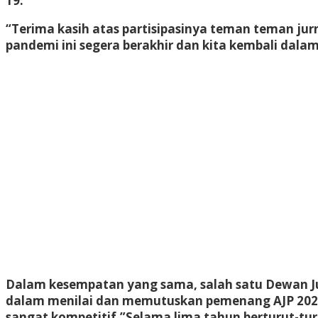
19.
“Terima kasih atas partisipasinya teman teman ju
pandemi ini segera berakhir dan kita kembali dala
Dalam kesempatan yang sama, salah satu Dewan Jur
dalam menilai dan memutuskan pemenang AJP 2020 di 
sangat kompetitif.”Selama lima tahun berturut-turu