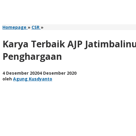
Karya
Homepage
»
CSR
»
Terbaik
AJP
Karya Terbaik AJP Jatimbalin
Jatimbalinus
Akan
Penghargaan
Bersaing
di
Nasional,
oleh
4 Desember 2020
4 Desember 2020
Global
Agung
oleh
Agung Kusdyanto
News
Kusdyanto
Sabet
2
Penghargaan