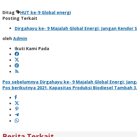
Ditag
HUT ke-9 Global energi
Posting Terkait
Dirgahayu ke- 9 Majalah Global Energi: Jangan Kendor S
oleh
Admin
Ikuti Kami Pada
Navigasi
Pos sebelumnya
Dirgahayu ke- 9 Majalah Global Energi: Jang
Pos berikutnya
2021, Kapasitas Produksi Biodiesel Tambah 3,
pos
Berita Terkait