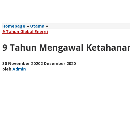
9
Homepage
»
Utama
»
Tahun
9 Tahun Global Energi
Mengawal
Ketahanan
9 Tahun Mengawal Ketahanan
Energi
Nasional
oleh
30 November 2020
2 Desember 2020
Admin
oleh
Admin