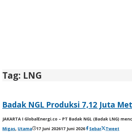
Tag:
LNG
Badak NGL Produksi 7,12 Juta Me
JAKARTA I GlobalEnergi.co – PT Badak NGL (Badak LNG) mencat
oleh
Migas
,
Utama
17 Juni 2026
17 Juni 2026
Sebar
Tweet