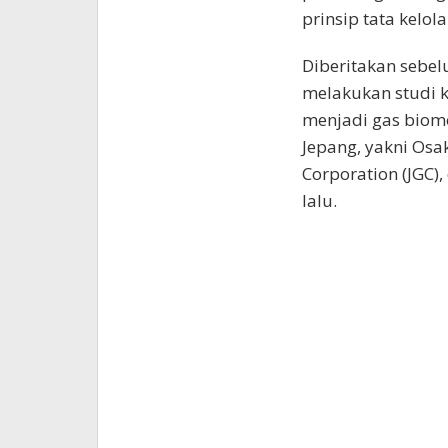
prinsip tata kelol
Diberitakan sebelu
melakukan studi 
menjadi gas biom
Jepang, yakni Osak
Corporation (JGC
lalu.