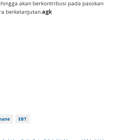
ehingga akan berkontribusi pada pasokan
ra berkelanjutan.
agk
hane
EBT