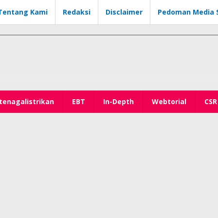
Tentang Kami
Redaksi
Disclaimer
Pedoman Media S
tenagalistrikan
EBT
In-Depth
Webtorial
CSR