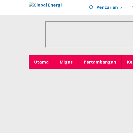
Lewati
Pencarian
ke
konten
Utama
Migas
Pertambangan
Ke