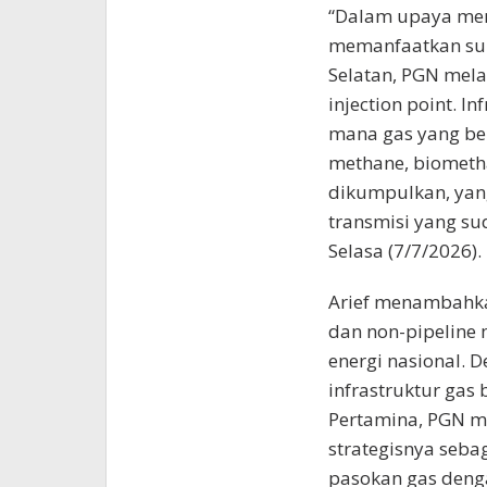
“Dalam upaya men
memanfaatkan sum
Selatan, PGN mel
injection point. In
mana gas yang ber
methane, biometh
dikumpulkan, yan
transmisi yang su
Selasa (7/7/2026).
Arief menambahkan
dan non-pipeline 
energi nasional. D
infrastruktur gas
Pertamina, PGN m
strategisnya seba
pasokan gas deng