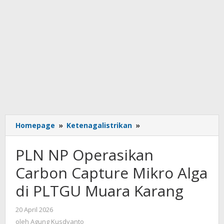
PLN
Homepage
»
Ketenagalistrikan
»
NP
Operasikan
PLN NP Operasikan
Carbon
Capture
Carbon Capture Mikro Alga
Mikro
di PLTGU Muara Karang
Alga
di
PLTGU
oleh
20 April 2026
Agung
Muara
oleh
Agung Kusdyanto