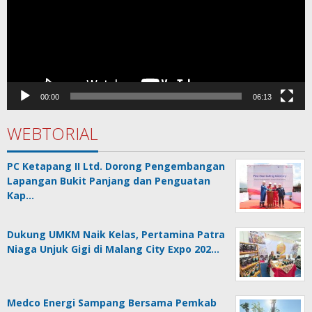
00:00
06:13
WEBTORIAL
PC Ketapang II Ltd. Dorong Pengembangan
Lapangan Bukit Panjang dan Penguatan
Kap…
Dukung UMKM Naik Kelas, Pertamina Patra
Niaga Unjuk Gigi di Malang City Expo 202…
Medco Energi Sampang Bersama Pemkab