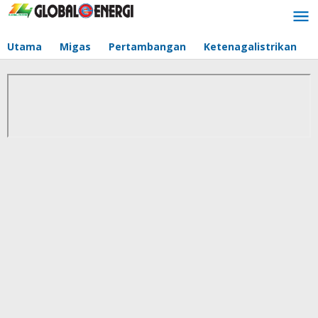
Lewati
ke
konten
Utama
Migas
Pertambangan
Ketenagalistrikan