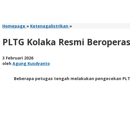
PLTG
Homepage
»
Ketenagalistrikan
»
Kolaka
Resmi
PLTG Kolaka Resmi Beroperasi
Beroperasi,
Perkuat
Keandalan
oleh
3 Februari 2026
Listrik
Agung
oleh
Agung Kusdyanto
Sultra
Kusdyanto
Beberapa petugas tengah melakukan pengecekan PLT