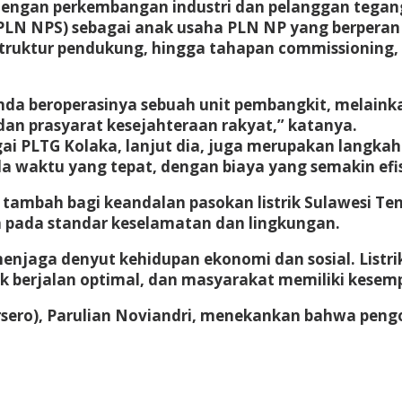
 dengan perkembangan industri dan pelanggan teganga
LN NPS) sebagai anak usaha PLN NP yang berperan mu
ruktur pendukung, hingga tahapan commissioning, sin
a beroperasinya sebuah unit pembangkit, melainkan
dan prasyarat kesejahteraan rakyat,” katanya.
gai PLTG Kolaka, lanjut dia, juga merupakan langka
da waktu yang tepat, dengan biaya yang semakin efi
bah bagi keandalan pasokan listrik Sulawesi Tenggar
h pada standar keselamatan dan lingkungan.
menjaga denyut kehidupan ekonomi dan sosial. List
k berjalan optimal, dan masyarakat memiliki kesem
rsero), Parulian Noviandri, menekankan bahwa pen