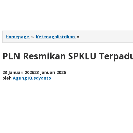
PLN
Homepage
»
Ketenagalistrikan
»
Resmikan
SPKLU
PLN Resmikan SPKLU Terpadu
Terpadu
di
Kota
Malang
oleh
23 Januari 2026
23 Januari 2026
Agung
oleh
Agung Kusdyanto
Kusdyanto