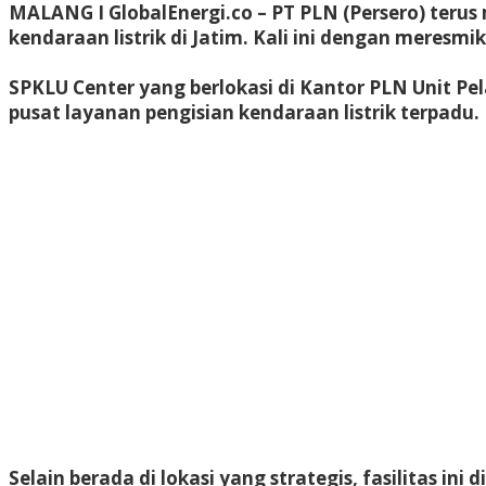
MALANG
I
GlobalEnergi.co
– PT PLN (Persero) teru
kendaraan listrik di Jatim. Kali ini dengan meresm
SPKLU Center yang berlokasi di Kantor PLN Unit Pe
pusat layanan pengisian kendaraan listrik terpadu.
Selain berada di lokasi yang strategis, fasilitas i