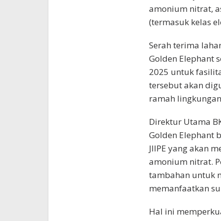
amonium nitrat, as
(termasuk kelas el
Serah terima laha
Golden Elephant s
2025 untuk fasili
tersebut akan dig
ramah lingkungan
Direktur Utama 
Golden Elephant b
JIIPE yang akan m
amonium nitrat. P
tambahan untuk m
memanfaatkan sum
Hal ini memperkua