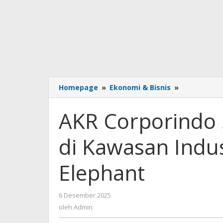
AKR
Homepage
»
Ekonomi & Bisnis
»
Corporindo
Serahkan
AKR Corporindo 
20
Ha
di Kawasan Indus
Lahan
di
Kawasan
Elephant
Industri
JIIPE
ke
oleh
6 Desember 2025
Golden
Admin
oleh
Admin
Elephant