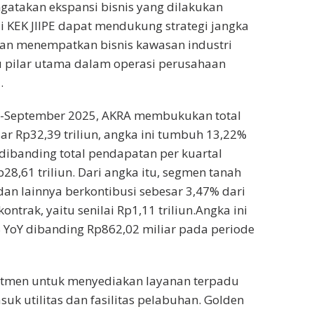
atakan ekspansi bisnis yang dilakukan
i KEK JIIPE dapat mendukung strategi jangka
an menempatkan bisnis kawasan industri
u pilar utama dalam operasi perusahaan
.
i-September 2025, AKRA membukukan total
r Rp32,39 triliun, angka ini tumbuh 13,22%
 dibanding total pendapatan per kuartal
p28,61 triliun. Dari angka itu, segmen tanah
dan lainnya berkontibusi sebesar 3,47% dari
ontrak, yaitu senilai Rp1,11 triliun.Angka ini
 YoY dibanding Rp862,02 miliar pada periode
mitmen untuk menyediakan layanan terpadu
suk utilitas dan fasilitas pelabuhan. Golden