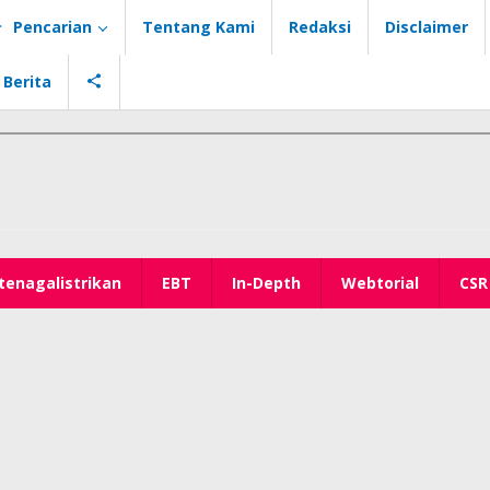
Pencarian
Tentang Kami
Redaksi
Disclaimer
 Berita
tenagalistrikan
EBT
In-Depth
Webtorial
CSR