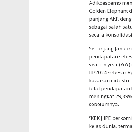
Adikoesoemo meng
Golden Elephant d
panjang AKR deng
sebagai salah sat
secara konsolidasi
Sepanjang Januar
pendapatan sebesa
year on year (YoY)
III/2024 sebesar R
kawasan industri 
total pendapatan k
meningkat 29,39%
sebelumnya.
“KEK JIIPE berko
kelas dunia, terma