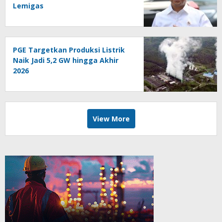
Lemigas
PGE Targetkan Produksi Listrik
Naik Jadi 5,2 GW hingga Akhir
2026
View More