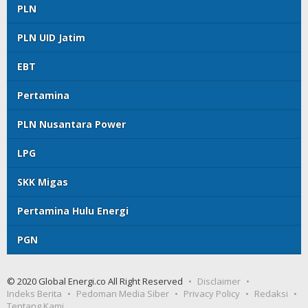
PLN
PLN UID Jatim
EBT
Pertamina
PLN Nusantara Power
LPG
SKK Migas
Pertamina Hulu Energi
PGN
© 2020 Global Energi.co All Right Reserved
Disclaimer
Indeks Berita
Pedoman Media Siber
Privacy Policy
Redaksi
Tentang Kami