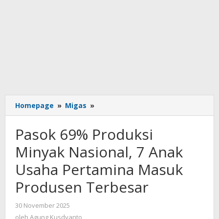
Pasok
Homepage
»
Migas
»
69%
Produksi
Pasok 69% Produksi
Minyak
Nasional,
Minyak Nasional, 7 Anak
7
Usaha Pertamina Masuk
Anak
Usaha
Produsen Terbesar
Pertamina
Masuk
oleh
30 November 2025
Produsen
Agung
oleh
Agung Kusdyanto
Terbesar