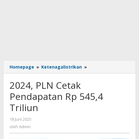
2024,
Homepage
»
Ketenagalistrikan
»
PLN
Cetak
2024, PLN Cetak
Pendapatan
Rp
Pendapatan Rp 545,4
545,4
Triliun
Triliun
oleh
18 Juni 2025
Admin
oleh
Admin